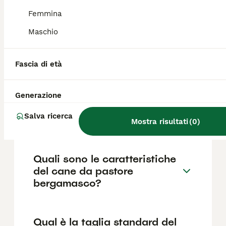
parte lanosa non fa la muta annuale, ma
cresce continuamente formando le
Femmina
caratteristiche "tacole".
Maschio
Quanto costa un cucciolo di
Fascia di età
Pastore Bergamasco?
Generazione
Qual è il carattere del cane
Salva ricerca
da pastore bergamasco?
Mostra risultati
(
0
)
Quali sono le caratteristiche
del cane da pastore
bergamasco?
Qual è la taglia standard del