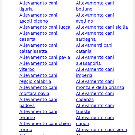
allevamento cani
allevamento cani
liguria
belluno
allevamento cani
allevamento cani
ascoli piceno
avellino
allevamento cani lucca
allevamento cani sicilia
allevamento cani
allevamento cani
caserta
sardegna
allevamento cani
allevamenti cani
caltanissetta
catania
allevamento cani pavia
allevamento cani
allevamento cani
alessandria
viterbo
allevamento cani
allevamento cani
imperia
reggio calabria
allevamento cani
allevamento cani
monza e della brianza
mortara pavia
allevamento cani
allevamento cani
cosenza
padova
allevamento cani
allevamento cani
trieste
teramo
allevamento cani
allevamento cani chieri
napoli
torino
allevamento cani siena