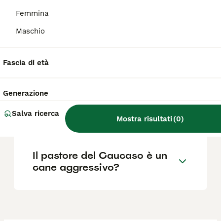
quindi potrebbe essere necessario attendere
diversi mesi per trovare un cucciolo
Femmina
disponibile.
Maschio
Qual è il cane pastore più
Fascia di età
aggressivo?
Generazione
Qual è il miglior cane
Salva ricerca
pastore?
Mostra risultati
(
0
)
Il pastore del Caucaso è un
cane aggressivo?