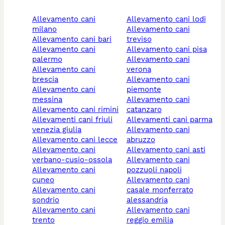
allevamento cani
allevamento cani lodi
milano
allevamento cani
allevamento cani bari
treviso
allevamento cani
allevamento cani pisa
palermo
allevamento cani
allevamento cani
verona
brescia
allevamento cani
allevamento cani
piemonte
messina
allevamento cani
allevamento cani rimini
catanzaro
allevamenti cani friuli
allevamenti cani parma
venezia giulia
allevamento cani
allevamento cani lecce
abruzzo
allevamento cani
allevamento cani asti
verbano-cusio-ossola
allevamento cani
allevamento cani
pozzuoli napoli
cuneo
allevamento cani
allevamento cani
casale monferrato
sondrio
alessandria
allevamento cani
allevamento cani
trento
reggio emilia