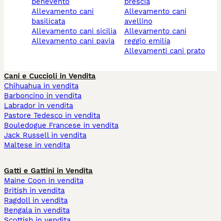
benevento
brescia
allevamento cani
allevamento cani
basilicata
avellino
allevamento cani sicilia
allevamento cani
allevamento cani pavia
reggio emilia
allevamenti cani prato
Cani e Cuccioli in Vendita
Chihuahua in vendita
Barboncino in vendita
Labrador in vendita
Pastore Tedesco in vendita
Bouledogue Francese in vendita
Jack Russell in vendita
Maltese in vendita
Gatti e Gattini in Vendita
Maine Coon in vendita
British in vendita
Ragdoll in vendita
Bengala in vendita
Scottish in vendita