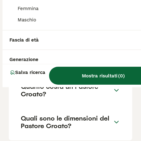
proprietario.
Femmina
Maschio
Qual è la razza di cane da
pastore croato?
Fascia di età
Che cos'è il cane da pastore
Generazione
croato?
Salva ricerca
Mostra risultati
(
0
)
Quanto costa un Pastore
Croato?
Quali sono le dimensioni del
Pastore Croato?