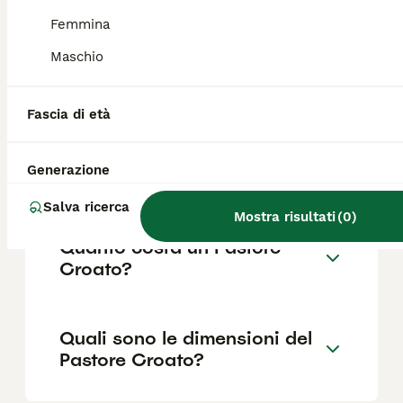
proprietario.
Femmina
Maschio
Qual è la razza di cane da
pastore croato?
Fascia di età
Che cos'è il cane da pastore
Generazione
croato?
Salva ricerca
Mostra risultati
(
0
)
Quanto costa un Pastore
Croato?
Quali sono le dimensioni del
Pastore Croato?