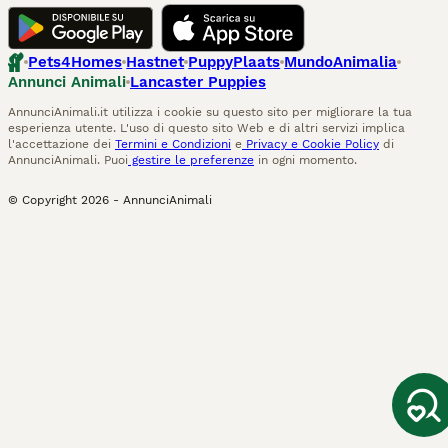
Pets4Homes
Hastnet
PuppyPlaats
MundoAnimalia
Annunci Animali
Lancaster Puppies
AnnunciAnimali.it utilizza i cookie su questo sito per migliorare la tua
esperienza utente. L'uso di questo sito Web e di altri servizi implica
l'accettazione dei
Termini e Condizioni
e
Privacy e Cookie Policy
di
AnnunciAnimali. Puoi
gestire le preferenze
in ogni momento.
© Copyright
2026
-
AnnunciAnimali