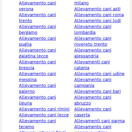
allevamento cani
milano
verona
allevamento cani asti
allevamento cani
allevamento cani roma
trento
allevamento cani lodi
allevamento cani
allevamento cani
bergamo
lombardia
allevamento cani
allevamento cani
puglia
rovereto trento
allevamento cani
allevamento cani
galatina lecce
alessandria
allevamento cani
allevamenti cani
brescia
catania
allevamento cani
allevamento cani udine
messina
allevamento cani
allevamento cani
campania
salerno
allevamento cani bari
allevamento cani
allevamento cani
liguria
abruzzo
allevamento cani rimini
allevamento cani
allevamento cani lecce
caserta
allevamento cani
allevamenti cani parma
teramo
allevamento cani