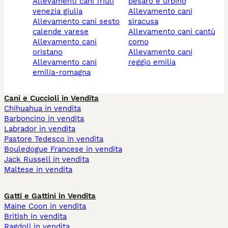
allevamenti cani friuli
pesaro e urbino
venezia giulia
allevamento cani
allevamento cani sesto
siracusa
calende varese
allevamento cani cantù
allevamento cani
como
oristano
allevamento cani
allevamento cani
reggio emilia
emilia-romagna
Cani e Cuccioli in Vendita
Chihuahua in vendita
Barboncino in vendita
Labrador in vendita
Pastore Tedesco in vendita
Bouledogue Francese in vendita
Jack Russell in vendita
Maltese in vendita
Gatti e Gattini in Vendita
Maine Coon in vendita
British in vendita
Ragdoll in vendita