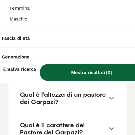
reputazione dell'allevatore; i soggetti da
esposizione costano di più. In Italia la razza
Femmina
è molto rara, quindi la maggior parte dei
cuccioli proviene da allevamenti rumeni, con
Maschio
costi di importazione da aggiungere. Chiedi
sempre pedigree FCI e controlli sanitari, e
considera il mantenimento di un cane che
Fascia di età
può superare i 45 kg.
Generazione
Che cos'è il cane da pastore
Salva ricerca
dei Carpazi?
Mostra risultati
(
0
)
Qual è l'altezza di un pastore
dei Carpazi?
Qual è il carattere del
Pastore dei Carpazi?