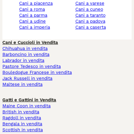
cani a piacenza
cani a varese
cani a roma
cani a cuneo
cani a parma
cani a taranto
cani a udine
cani a padova
cani a imperia
cani a caserta
Cani e Cuccioli in Vendita
Chihuahua in vendita
Barboncino in vendita
Labrador in vendita
Pastore Tedesco in vendita
Bouledogue Francese in vendita
Jack Russell in vendita
Maltese in vendita
Gatti e Gattini in Vendita
Maine Coon in vendita
British in vendita
Ragdoll in vendita
Bengala in vendita
Scottish in vendita