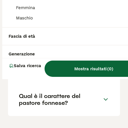
Femmina
Quali sono le caratteristiche
del cane fonnese?
Maschio
Fascia di età
Quanto costa un cucciolo di
Pastore Fonnese?
Generazione
Salva ricerca
Dove si trova il cane fonnese
Mostra risultati
(
0
)
in Sardegna?
Qual è il carattere del
pastore fonnese?