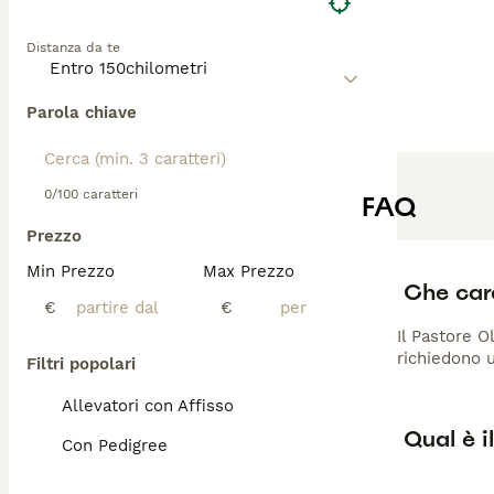
Distanza da te
Parola chiave
0/100 caratteri
FAQ
Prezzo
Min Prezzo
Max Prezzo
Che cara
€
€
Il Pastore O
richiedono u
Filtri popolari
Allevatori con Affisso
Qual è i
Con Pedigree