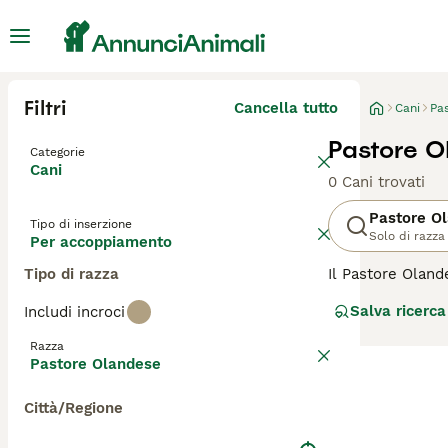
Filtri
Cancella tutto
Cani
Pa
Pastore 
Categorie
Cani
0 Cani trovati
Pastore O
Tipo di inserzione
Solo di razza
Per accoppiamento
Tipo di razza
Il Pastore Oland
Bassi. Questo ca
Salva ricerca
Includi incroci
dal grigio al dor
pastore, da guar
Razza
allo stesso temp
Pastore Olandese
mantenersi equil
Città/Regione
Per scoprire se i