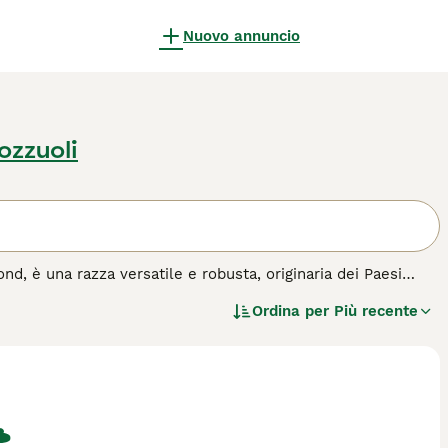
Nuovo annuncio
ozzuoli
 è una razza versatile e robusta, originaria dei Paesi
 a pelo ruvido, e per la sua colorazione brindle che varia
Ordina per
Più recente
gilità e la lealtà, essendo stato impiegato come cane da
to, che si lega profondamente alla sua famiglia, mostrandosi
chiede regolare esercizio fisico e stimolazione mentale per
acquisto per questa razza.