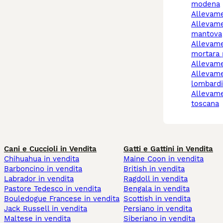
modena
allevam
allevamento cani
mantova
allevamento cani
mortara 
allevam
allevamento cani
lombardi
allevamento cani
toscana
Cani e Cuccioli in Vendita
Gatti e Gattini in Vendita
Chihuahua in vendita
Maine Coon in vendita
Barboncino in vendita
British in vendita
Labrador in vendita
Ragdoll in vendita
Pastore Tedesco in vendita
Bengala in vendita
Bouledogue Francese in vendita
Scottish in vendita
Jack Russell in vendita
Persiano in vendita
Maltese in vendita
Siberiano in vendita