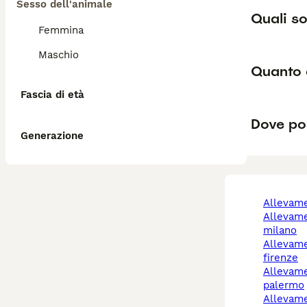
Sesso dell'animale
Quali so
Femmina
Maschio
Quanto 
Fascia di età
Dove pos
Generazione
allevam
allevamento cani
milano
allevamento cani
firenze
allevamento cani
palermo
allevamento cani