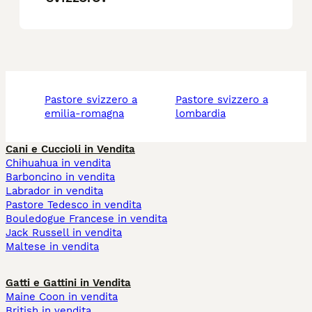
pastore svizzero a
pastore svizzero a
emilia-romagna
lombardia
Cani e Cuccioli in Vendita
Chihuahua in vendita
Barboncino in vendita
Labrador in vendita
Pastore Tedesco in vendita
Bouledogue Francese in vendita
Jack Russell in vendita
Maltese in vendita
Gatti e Gattini in Vendita
Maine Coon in vendita
British in vendita