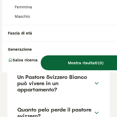
base a fattori come il pedigree, la
reputazione dell'allevatore e la posizione.
Femmina
Maschio
Quanto dura un pastore
svizzero?
Fascia di età
Generazione
Cosa mangiano i pastori
svizzeri?
Salva ricerca
Mostra risultati
(
0
)
Un Pastore Svizzero Bianco
può vivere in un
appartamento?
Quanto pelo perde il pastore
svizzero?