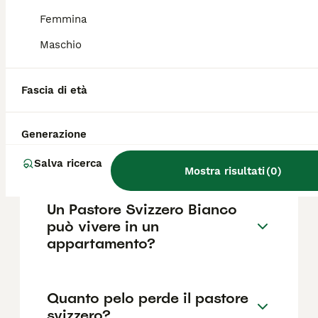
base a fattori come il pedigree, la
reputazione dell'allevatore e la posizione.
Femmina
Maschio
Quanto dura un pastore
svizzero?
Fascia di età
Generazione
Cosa mangiano i pastori
svizzeri?
Salva ricerca
Mostra risultati
(
0
)
Un Pastore Svizzero Bianco
può vivere in un
appartamento?
Quanto pelo perde il pastore
svizzero?