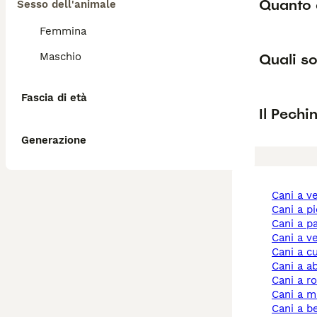
Quanto 
Sesso dell'animale
Femmina
Quali so
Maschio
Fascia di età
Il Pechi
Generazione
cani a 
cani a 
cani a 
cani a 
cani a 
cani a 
cani a 
cani a 
cani a 