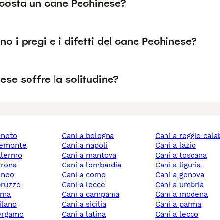
costa un cane Pechinese?
no i pregi e i difetti del cane Pechinese?
nese soffre la solitudine?
veneto
cani a bologna
cani a reggio cala
piemonte
cani a napoli
cani a lazio
palermo
cani a mantova
cani a toscana
verona
cani a lombardia
cani a liguria
cuneo
cani a como
cani a genova
abruzzo
cani a lecce
cani a umbria
roma
cani a campania
cani a modena
milano
cani a sicilia
cani a parma
bergamo
cani a latina
cani a lecco