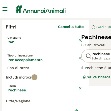
Filtri
Cancella tutto
Cani
Pe
Pechines
Categorie
Cani
0 Cani trovati
Pechinese
Tipo di inserzione
Solo di razza
Per accoppiamento
Tipo di razza
Il Pechinese è u
aspetto esterior
Salva ricerca
Includi incroci
sono fatti strad
Razza
Leggi la
nostra p
Pechinese
Città/Regione