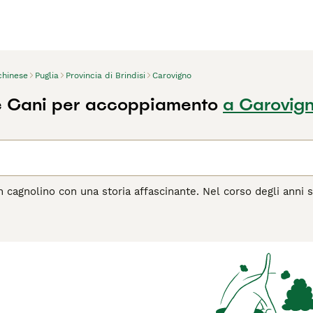
chinese
Puglia
Provincia di Brindisi
Carovigno
e Cani per accoppiamento
a Carovig
n cagnolino con una storia affascinante. Nel corso degli anni so
e, ma anche per la loro natura amichevole, leale e affettuosa. 
a nei cuori e nelle case di molte persone in tutto il mondo.
agina di consigli sul Pechinese
per informazioni su questa raz