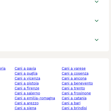
bria
cani a pavia
cani a varese
cani a puglia
cani a cosenza
cani a vicenza
cani a ancona
cani a pistoia
cani a benevento
cani a firenze
cani a trento
cani a salerno
cani a frosinone
cani a emilia-romagna
cani a catania
cani a arezzo
cani a bari
cani a siena
cani a brindisi