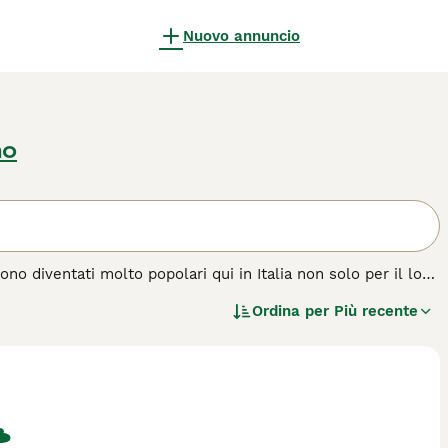
Nuovo annuncio
no
no diventati molto popolari qui in Italia non solo per il loro
I pechinesi di oggi sono molto simili ai cani di un tempo e si
Ordina per
Più recente
za di cane.