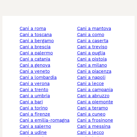
cani a roma
cani a mantova
cani a toscana
cani a como
cani a bergamo
cani a caserta
cani a brescia
cani a treviso
cani a palermo
cani a puglia
cani a catania
cani a pistoia
cani a genova
cani a milano
cani a veneto
cani a piacenza
cani a lombardia
cani a napoli
cani a verona
cani a lecce
cani a trento
cani a campania
cani a umbria
cani a abruzzo
cani a bari
cani a piemonte
cani a torino
cani a teramo
cani a firenze
cani a cuneo
cani a emilia-romagna
cani a frosinone
cani a salerno
cani a messina
cani a udine
cani a lecco