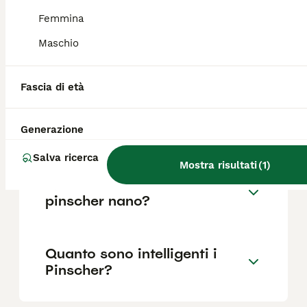
Femmina
Quali sono i difetti dei
Maschio
Pinscher?
Fascia di età
Il Pinscher nano abbaia
molto?
Generazione
Salva ricerca
Mostra risultati
(
1
)
Quanto vive in media un
pinscher nano?
Quanto sono intelligenti i
Pinscher?