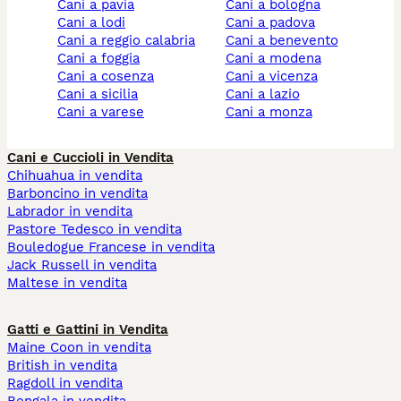
cani a pavia
cani a bologna
cani a lodi
cani a padova
cani a reggio calabria
cani a benevento
cani a foggia
cani a modena
cani a cosenza
cani a vicenza
cani a sicilia
cani a lazio
cani a varese
cani a monza
Cani e Cuccioli in Vendita
Chihuahua in vendita
Barboncino in vendita
Labrador in vendita
Pastore Tedesco in vendita
Bouledogue Francese in vendita
Jack Russell in vendita
Maltese in vendita
Gatti e Gattini in Vendita
Maine Coon in vendita
British in vendita
Ragdoll in vendita