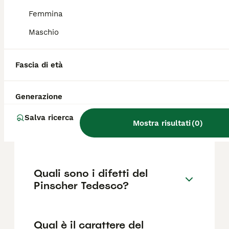
importante acquistare da allevamenti
certificati che garantiscano la salute del
Femmina
cucciolo.
Maschio
Dove posso trovare
Fascia di età
allevamenti di Pinscher
Tedesco in Italia?
Generazione
Salva ricerca
Il Pinscher soffre la
Mostra risultati
(
0
)
solitudine?
Quali sono i difetti del
Pinscher Tedesco?
Qual è il carattere del