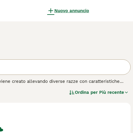
Nuovo annuncio
viene creato allevando diverse razze con caratteristiche
Terrier, il Bull Terrier Indiano, l'American Staffordshire
Ordina per
Più recente
dog sono utilizzati per creare incroci di razza non registrati.
su questa razza di cane.