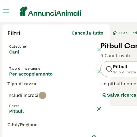
Filtri
Cancella tutto
Cani
Pit
Pitbull C
Categorie
Cani
0 Cani trovati
Pitbull
Tipo di inserzione
Solo di razza
Per accoppiamento
Tipo di razza
Un pitbull non è
specifiche, come 
Salva ricerca
Includi incroci
Terrier, lo Staff
Leggi la nostra p
Razza
Pitbull
Città/Regione