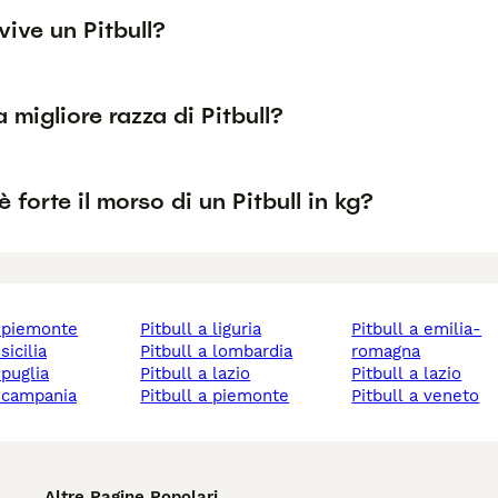
ive un Pitbull?
a migliore razza di Pitbull?
 forte il morso di un Pitbull in kg?
 a piemonte
pitbull a liguria
pitbull a emilia-
 sicilia
pitbull a lombardia
romagna
a puglia
pitbull a lazio
pitbull a lazio
 a campania
pitbull a piemonte
pitbull a veneto
Altre Pagine Popolari