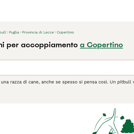
bull
Puglia
Provincia di Lecce
Copertino
ani per accoppiamento
a Copertino
 una razza di cane, anche se spesso si pensa così. Un pitbull 
una mascella larga e una struttura atletica. L'American Pitbull 
ordshire Bull Terrier, il Dogo Argentino, il Bull Terrier e il Bull
agina di consigli sull'
Pitbull Terrier
per ulteriori informazioni 