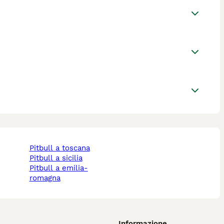
pitbull a toscana
pitbull a sicilia
pitbull a emilia-
romagna
Informazione