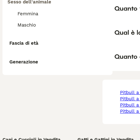
Sesso dell'animale
Quanto v
Femmina
Maschio
Qual è l
Fascia di età
Quanto è
Generazione
pitbull
pitbull a
pitbull 
pitbull
Cani e Cuccioli in Vendita
Gatti e Gattini in Vendita