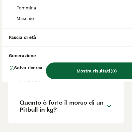
Femmina
Maschio
Come mai i Pitbull sono così
aggressivi?
Fascia di età
Quanto vive un Pitbull?
Generazione
Salva ricerca
Mostra risultati
(
0
)
Qual è la migliore razza di
Pitbull?
Quanto è forte il morso di un
Pitbull in kg?