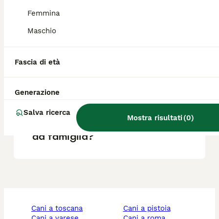
Femmina
Che cos'è un cane francese
Maschio
porcelaine?
Fascia di età
Qual è il carattere del
segugio porcelaine?
Generazione
Salva ricerca
Mostra risultati
(
0
)
Il Porcelaine è un buon cane
da famiglia?
cani a toscana
cani a pistoia
cani a varese
cani a roma