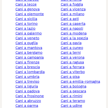
cani a lecce
cani a foggia
cani a genova
cani a vicenza
cani a piemonte
cani a milano
cani a sicilia
cani a asti
cani a torino
cani a caserta
cani a lazio
cani a napoli
cani a palermo
cani a modena
cani a veneto
cani a la spezia
cani a puglia
cani a pavia
cani a mantova
cani a cuneo
cani a bergamo
cani a terni
cani a campania
cani a verona
cani a firenze
cani a ragusa
cani a brescia
cani a ferrara
cani a lombardia
cani a viterbo
cani a umbria
cani a pisa
cani a treviso
cani a emilia-romagna
cani a liguria
cani a bologna
cani a padova
cani a pescara
cani a frosinone
cani a rimini
cani a abruzzo
cani a teramo
cani a parma
cani a udine