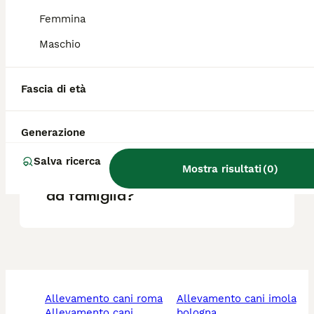
Femmina
Che cos'è un cane francese
Maschio
porcelaine?
Fascia di età
Qual è il carattere del
segugio porcelaine?
Generazione
Salva ricerca
Mostra risultati
(
0
)
Il Porcelaine è un buon cane
da famiglia?
allevamento cani roma
allevamento cani imola
allevamento cani
bologna