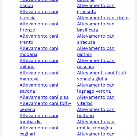
napoli
allevamento cani
allevamento cani
grosseto
brescia
allevamento cani rimini
allevamento cani
allevamento cani
firenze
basilicata
allevamento cani
allevamento cani
trento
siracusa
allevamento cani
allevamento cani
modena
pistoia
allevamento cani
allevamento cani
milano
pescara
allevamento cani
allevamenti cani friuli
mantova
venezia giulia
allevamento cani
allevamento cani
savona
legnago verona
allevamento cani pisa
allevamento cani
allevamento cani forlì-
viterbo
cesena
allevamento cani
allevamento cani
belluno
lombardia
allevamento cani
allevamento cani
emilia-romagna
cagliari
allevamento cani