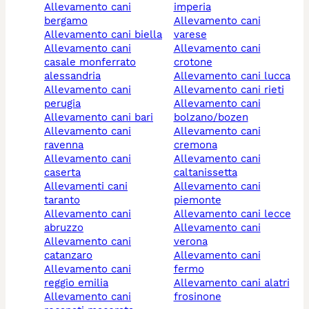
allevamento cani
imperia
bergamo
allevamento cani
allevamento cani biella
varese
allevamento cani
allevamento cani
casale monferrato
crotone
alessandria
allevamento cani lucca
allevamento cani
allevamento cani rieti
perugia
allevamento cani
allevamento cani bari
bolzano/bozen
allevamento cani
allevamento cani
ravenna
cremona
allevamento cani
allevamento cani
caserta
caltanissetta
allevamenti cani
allevamento cani
taranto
piemonte
allevamento cani
allevamento cani lecce
abruzzo
allevamento cani
allevamento cani
verona
catanzaro
allevamento cani
allevamento cani
fermo
reggio emilia
allevamento cani alatri
allevamento cani
frosinone