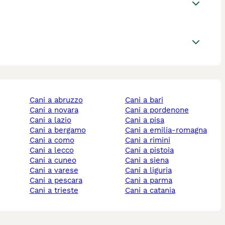
cani a abruzzo
cani a bari
cani a novara
cani a pordenone
cani a lazio
cani a pisa
cani a bergamo
cani a emilia-romagna
cani a como
cani a rimini
cani a lecco
cani a pistoia
cani a cuneo
cani a siena
cani a varese
cani a liguria
cani a pescara
cani a parma
cani a trieste
cani a catania