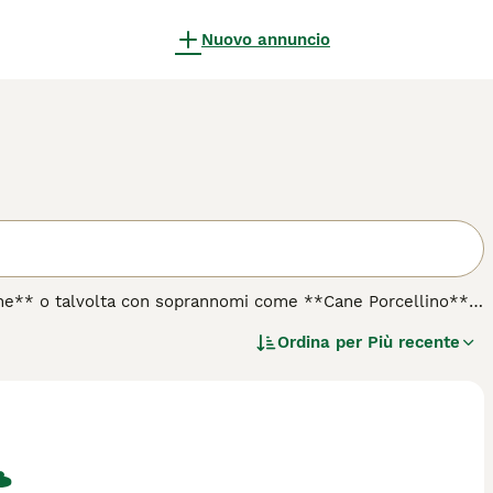
Nuovo annuncio
ine** o talvolta con soprannomi come **Cane Porcellino** o
er il suo mantello bianco lucente con macchie arancioni.
Ordina per
Più recente
 è stato allevato per la caccia a cervi, caprioli e cinghiali
n carattere dolce e affettuoso, è molto socievole e si lega
 inadatto a chi vive in città o a chi non ha esperienza con
ove correre e la giusta stimolazione mentale. Ha bisogno di
n ambienti sicuri. Il pelo richiede una manutenzione bassa,
hie per prevenire infezioni. Se cerchi un cane affettuoso e
na scelta affascinante ma impegnativa.