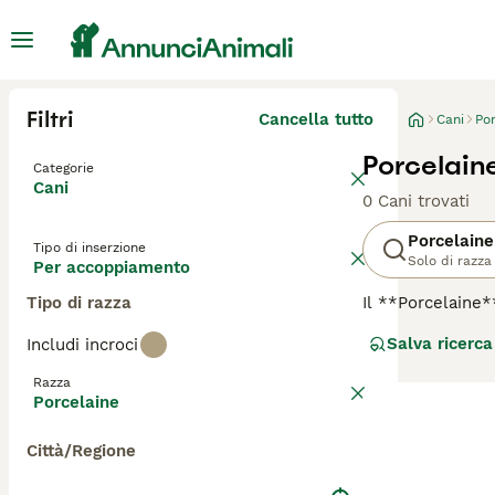
Filtri
Cancella tutto
Cani
Po
Porcelain
Categorie
Cani
0 Cani trovati
Porcelaine
Tipo di inserzione
Solo di razza
Per accoppiamento
Tipo di razza
Il **Porcelaine
**Segugio Porcel
Salva ricerca
Includi incroci
Originario delle 
grazie al suo fi
Razza
profondamente al
Porcelaine
cani da caccia. 
esercizio quotid
Città/Regione
bastano spazzola
collaborativo, m