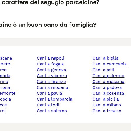
l carattere del segugio porcelaine?
laine è un buon cane da famiglia?
toscana
cani a napoli
cani a biella
veneto
cani a foggia
cani a campania
roma
cani a genova
cani a asti
umbria
cani a vicenza
cani a palermo
orino
cani a firenze
cani a messina
verona
cani a modena
cani a padova
piemonte
cani a pavia
cani a cosenza
rescia
cani a lombardia
cani a sicilia
ecce
cani a lodi
cani a milano
erni
cani a salerno
cani a treviso