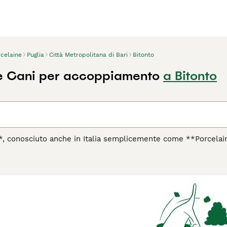
rcelaine
Puglia
Città Metropolitana di Bari
Bitonto
e Cani per accoppiamento
a Bitonto
**, conosciuto anche in Italia semplicemente come **Porcela
lino**, è un cane da caccia di origine francese, apprezzato p
regioni di Bresse e Lyonnais, questo segugio elegante e atletico
uto eccellente e alla grande resistenza. Il **Porcelaine** ha u
la famiglia, ma mostra un forte istinto venatorio che lo rende
È ideale per persone attive che possono offrirgli ampi spazi d
iano intenso, con passeggiate lunghe e possibilità di correre i
ture settimanali, ma è importante controllare spesso le orecc
a anche energico e con needs specifici, il **Porcelaine** è u