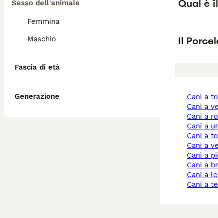
Qual è i
Sesso dell'animale
Femmina
Il Porce
Maschio
Fascia di età
Generazione
cani a 
cani a 
cani a 
cani a 
cani a t
cani a 
cani a 
cani a b
cani a l
cani a t