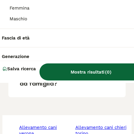
Femmina
Che cos'è un cane francese
Maschio
porcelaine?
Fascia di età
Qual è il carattere del
segugio porcelaine?
Generazione
Salva ricerca
Mostra risultati
(
0
)
Il Porcelaine è un buon cane
da famiglia?
allevamento cani
allevamento cani chieri
verona
torino