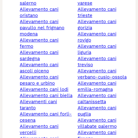
salerno
varese
allevamento cani
allevamento cani
oristano
trieste
allevamento cani
allevamento cani
pavullo nel frignano
gorizia
modena
allevamento cani
allevamento cani
rovigo
fermo
allevamento cani
allevamento cani
liguria
sardegna
allevamento cani
allevamento cani
treviso
ascoli piceno
allevamento cani
allevamento cani
verbano-cusio-ossola
pesaro e urbino
allevamento cani
allevamento cani lodi
emilia-romagna
allevamento cani biella
allevamento cani
allevamenti cani
caltanissetta
taranto
allevamento cani
allevamento cani forlì-
puglia
cesena
allevamento cani
allevamento cani
villabate palermo
vercelli
allevamento cani