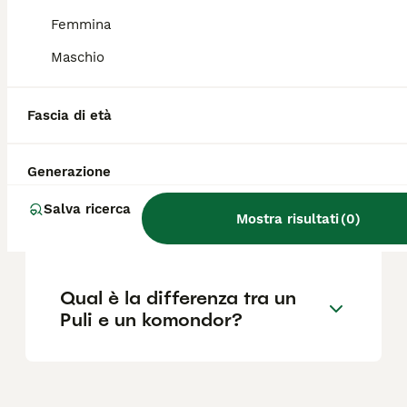
Femmina
Qual è il temperamento del
Maschio
Puli?
Fascia di età
Cosa significa Puli?
Generazione
Quali sono le caratteristiche
Salva ricerca
Mostra risultati
(
0
)
del cane Puli?
Qual è la differenza tra un
Puli e un komondor?