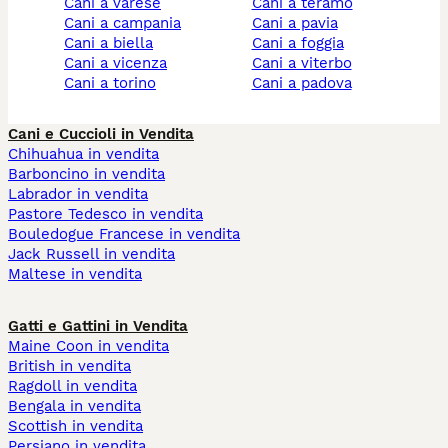
cani a varese
cani a teramo
cani a campania
cani a pavia
cani a biella
cani a foggia
cani a vicenza
cani a viterbo
cani a torino
cani a padova
Cani e Cuccioli in Vendita
Chihuahua in vendita
Barboncino in vendita
Labrador in vendita
Pastore Tedesco in vendita
Bouledogue Francese in vendita
Jack Russell in vendita
Maltese in vendita
Gatti e Gattini in Vendita
Maine Coon in vendita
British in vendita
Ragdoll in vendita
Bengala in vendita
Scottish in vendita
Persiano in vendita