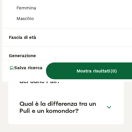
del mantello e al sesso.
Femmina
Maschio
Qual è il temperamento del
Puli?
Fascia di età
Cosa significa Puli?
Generazione
Salva ricerca
Mostra risultati
(
0
)
Quali sono le caratteristiche
del cane Puli?
Qual è la differenza tra un
Puli e un komondor?