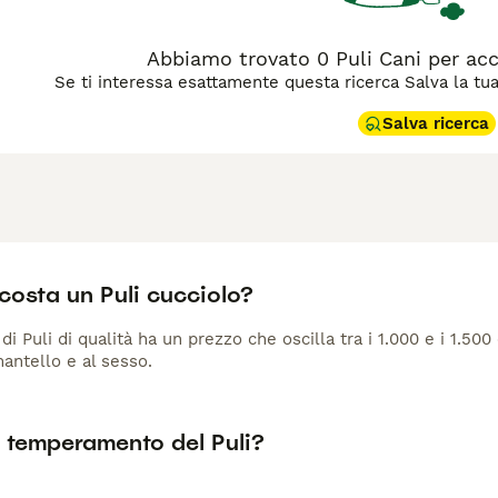
l suo carattere e le caratteristiche fisiche, oltre al costo di a
con un carattere forte e una bellezza inconfondibile, ma ric
Abbiamo trovato 0 Puli Cani per ac
Se ti interessa esattamente questa ricerca Salva la tua r
Salva ricerca
costa un Puli cucciolo?
di Puli di qualità ha un prezzo che oscilla tra i 1.000 e i 1.500 
antello e al sesso.
l temperamento del Puli?