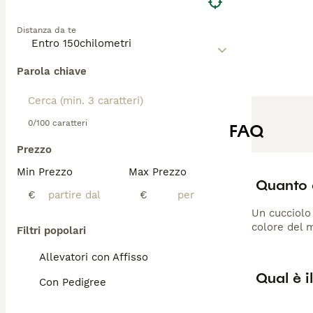
l'interesse per i
compagno unico, 
Distanza da te
Parola chiave
0/100 caratteri
FAQ
Prezzo
Min Prezzo
Max Prezzo
Quanto 
€
€
Un cucciolo 
colore del m
Filtri popolari
Allevatori con Affisso
Qual è i
Con Pedigree