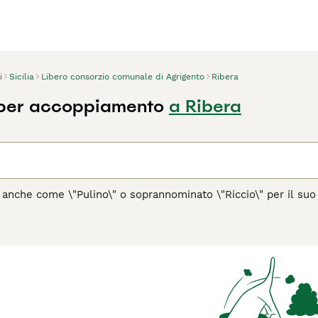
i
Sicilia
Libero consorzio comunale di Agrigento
Ribera
 per accoppiamento
a Ribera
o anche come \"Pulino\" o soprannominato \"Riccio\" per il suo 
on dell'Italia, come spesso si potrebbe pensare. Questa razza
 naturali, un aspetto unico che richiede una cura attenta e reg
to, formando corde lunghe e compatte fino al terreno. Il Puli
ente. È un cane energico, fedele e molto adatto a famiglie atti
passeggiate quotidiane. Il Puli è noto per le sue abilità di ca
 con gli estranei ma molto affettuoso con la famiglia. È impor
cializzata, che consiste nella separazione manuale delle corde
 cercate in Italia ci sono \"puli pelo corto\", \"puli prezzo\",