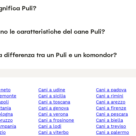
nifica Puli?
no le caratteristiche del cane Puli?
a differenza tra un Puli e un komondor?
veneto
cani a udine
cani a padova
piemonte
cani a sicilia
cani a rimini
apoli
cani a toscana
cani a arezzo
atania
cani a genova
cani a firenze
bologna
cani a verona
cani a pescara
abruzzo
cani a frosinone
cani a biella
campania
cani a lodi
cani a treviso
azio
cani a viterbo
cani a palermo