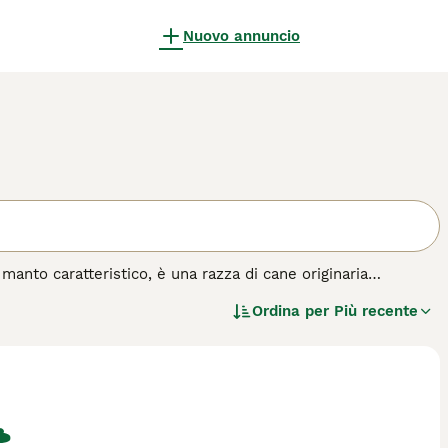
Nuovo annuncio
manto caratteristico, è una razza di cane originaria
 antica è famosa per il suo mantello a corde, che ricorda
Ordina per
Più recente
olare. Il suo pelo può essere nero, bianco o grigio, ed è
 è di taglia media, agile e muscoloso, con un temperamento
ve, specialmente a chi ama le attività all'aria aperta e può
ne da pastore, quindi ha un forte istinto al branco e può
tante sottolineare che il manto del Puli richiede una
 per evitare nodi e mantenere la salute della pelle. Tra le
 \"cucciolo puli\" e \"puli temperamento\", evidenziando