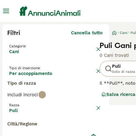
Filtri
Cancella tutto
Cani
Pul
Puli Cani
Categorie
Cani
0 Cani trovati
Puli
Tipo di inserzione
Solo di razza
Per accoppiamento
Tipo di razza
Il **Puli**, not
dell'Ungheria, n
Salva ricerca
Includi incroci
delle dreadlocks
denso e arriccia
Razza
vivace e intellig
Puli
garantire lunghe 
essere riservato
Città/Regione
toelettatura spe
parole chiave più