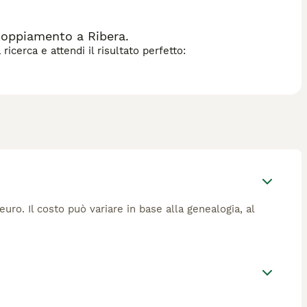
dozione. In sintesi, il **cane Puli** è ideale per chi cerca un
hiede impegno e dedizione nella cura quotidiana.
coppiamento a Ribera.
icerca e attendi il risultato perfetto:
euro. Il costo può variare in base alla genealogia, al