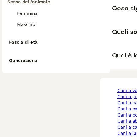
Sesso dell'animale
Cosa sig
Femmina
Maschio
Quali so
Fascia di età
Qual è l
Generazione
cani a 
cani a 
cani a n
cani a c
cani a 
cani a 
cani a 
cani a l