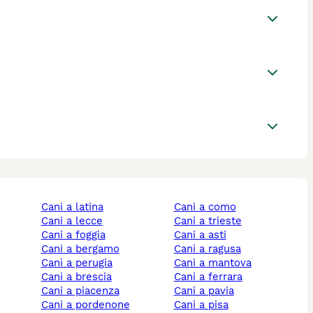
cani a latina
cani a como
cani a lecce
cani a trieste
cani a foggia
cani a asti
cani a bergamo
cani a ragusa
cani a perugia
cani a mantova
cani a brescia
cani a ferrara
cani a piacenza
cani a pavia
cani a pordenone
cani a pisa