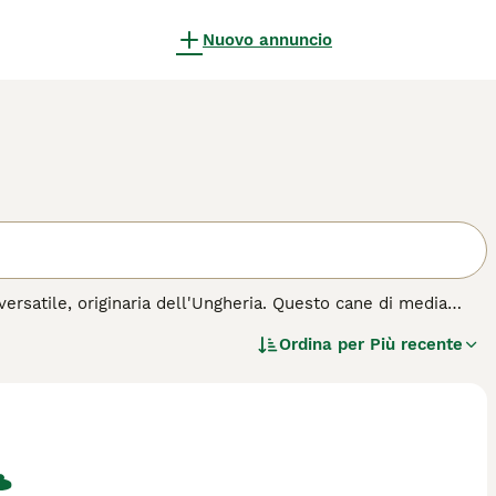
Nuovo annuncio
rsatile, originaria dell'Ungheria. Questo cane di media
riscono un'espressione attenta e curiosa. Caratterizzato da
Ordina per
Più recente
r la conduzione del bestiame, dimostrandosi eccellente anche
ando al contempo una certa riservatezza nei confronti degli
. Adatto a proprietari attivi che possono dedicargli tempo e
questa razza.