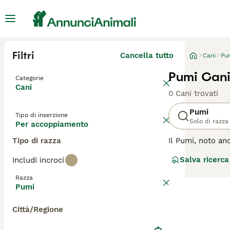
Filtri
Cancella tutto
Cani
Pu
Pumi Can
Categorie
Cani
0 Cani trovati
Pumi
Tipo di inserzione
Solo di razza
Per accoppiamento
Tipo di razza
Il Pumi, noto an
taglia si distin
Salva ricerca
Includi incroci
grande intellige
in sport canini 
Razza
estranei. Richie
Pumi
attenzione, il P
Città/Regione
Per scoprire se i