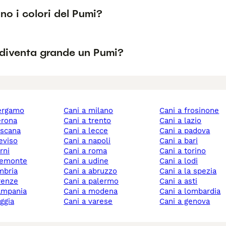
no i colori del Pumi?
diventa grande un Pumi?
bergamo
cani a milano
cani a frosinone
verona
cani a trento
cani a lazio
toscana
cani a lecce
cani a padova
reviso
cani a napoli
cani a bari
erni
cani a roma
cani a torino
piemonte
cani a udine
cani a lodi
umbria
cani a abruzzo
cani a la spezia
irenze
cani a palermo
cani a asti
campania
cani a modena
cani a lombardia
oggia
cani a varese
cani a genova