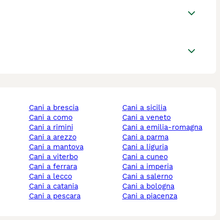
cani a brescia
cani a sicilia
cani a como
cani a veneto
cani a rimini
cani a emilia-romagna
cani a arezzo
cani a parma
cani a mantova
cani a liguria
cani a viterbo
cani a cuneo
cani a ferrara
cani a imperia
cani a lecco
cani a salerno
cani a catania
cani a bologna
cani a pescara
cani a piacenza