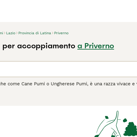
mi
Lazio
Provincia di Latina
Priverno
i per accoppiamento
a Priverno
che come Cane Pumi o Ungherese Pumi, è una razza vivace e ve
gue per il suo manto riccio e le orecchie piegate, che gli confe
nza e energia, il Pumi è stato tradizionalmente utilizzato pe
come l'agility. È leale e protettivo con la sua famiglia, mostr
de esercizio regolare e stimolazione mentale per essere felice
umi è un compagno affettuoso e gioioso.
l Pumi è il cane giusto per te, leggi la guida all'acquisto per 