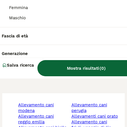
Femmina
Quanto costa un Pumi?
Maschio
Quali sono i colori del Pumi?
Fascia di età
Generazione
Quanto diventa grande un
Pumi?
Salva ricerca
Mostra risultati
(
0
)
allevamento cani
allevamento cani
modena
perugia
allevamento cani
allevamenti cani prato
reggio emilia
allevamento cani