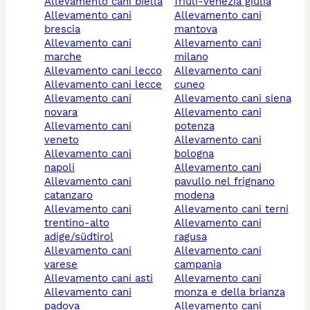
allevamento cani biella
friuli-venezia giulia
allevamento cani
allevamento cani
brescia
mantova
allevamento cani
allevamento cani
marche
milano
allevamento cani lecco
allevamento cani
allevamento cani lecce
cuneo
allevamento cani
allevamento cani siena
novara
allevamento cani
allevamento cani
potenza
veneto
allevamento cani
allevamento cani
bologna
napoli
allevamento cani
allevamento cani
pavullo nel frignano
catanzaro
modena
allevamento cani
allevamento cani terni
trentino-alto
allevamento cani
adige/südtirol
ragusa
allevamento cani
allevamento cani
varese
campania
allevamento cani asti
allevamento cani
allevamento cani
monza e della brianza
padova
allevamento cani