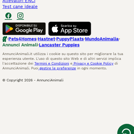
Allevatori ENCI
Test cane ideale
Pets4Homes
Hastnet
PuppyPlaats
MundoAnimalia
Annunci Animali
Lancaster Puppies
AnnunciAnimali.it utilizza i cookie su questo sito per migliorare la tua
esperienza utente. L'uso di questo sito Web e di altri servizi implica
l'accettazione dei
Termini e Condizioni
e
Privacy e Cookie Policy
di
AnnunciAnimali. Puoi
gestire le preferenze
in ogni momento.
© Copyright
2026
-
AnnunciAnimali