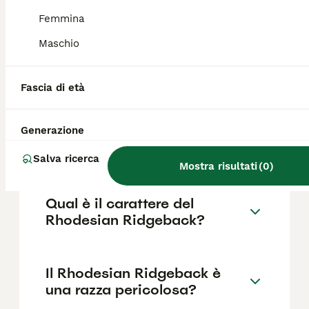
base a fattori come il pedigree, la
reputazione dell'allevatore e la posizione.
Femmina
Maschio
Il Rhodesian Ridgeback è un
cane aggressivo?
Fascia di età
Generazione
Come scegliere un cucciolo
di rhodesian?
Salva ricerca
Mostra risultati
(
0
)
Qual è il carattere del
Rhodesian Ridgeback?
Il Rhodesian Ridgeback è
una razza pericolosa?