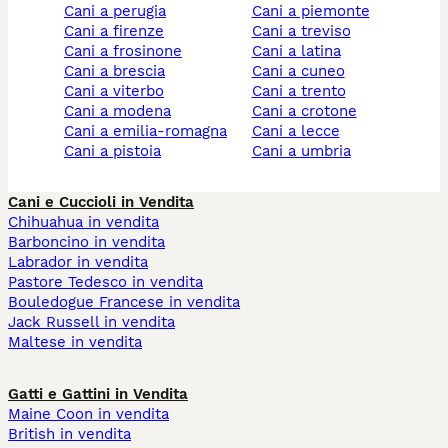
cani a perugia
cani a piemonte
cani a firenze
cani a treviso
cani a frosinone
cani a latina
cani a brescia
cani a cuneo
cani a viterbo
cani a trento
cani a modena
cani a crotone
cani a emilia-romagna
cani a lecce
cani a pistoia
cani a umbria
Cani e Cuccioli in Vendita
Chihuahua in vendita
Barboncino in vendita
Labrador in vendita
Pastore Tedesco in vendita
Bouledogue Francese in vendita
Jack Russell in vendita
Maltese in vendita
Gatti e Gattini in Vendita
Maine Coon in vendita
British in vendita