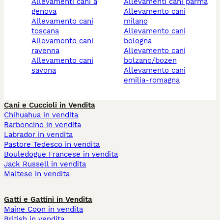
allevamenti cani a
allevamenti cani parma
genova
allevamento cani
allevamento cani
milano
toscana
allevamento cani
allevamento cani
bologna
ravenna
allevamento cani
allevamento cani
bolzano/bozen
savona
allevamento cani
emilia-romagna
Cani e Cuccioli in Vendita
Chihuahua in vendita
Barboncino in vendita
Labrador in vendita
Pastore Tedesco in vendita
Bouledogue Francese in vendita
Jack Russell in vendita
Maltese in vendita
Gatti e Gattini in Vendita
Maine Coon in vendita
British in vendita