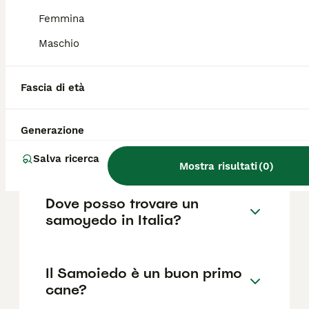
come il pedigree, la reputazione
dell'allevatore e la posizione.
Femmina
Maschio
Che carattere hanno i
Samoiedo?
Fascia di età
Generazione
Quanto dura la vita di un
Samoiedo?
Salva ricerca
Mostra risultati
(
0
)
Dove posso trovare un
samoyedo in Italia?
Il Samoiedo è un buon primo
cane?