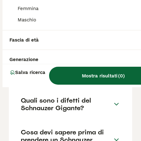
,anche se i prezzi possono variare in base a
fattori come il pedigree, la reputazione
Femmina
dell'allevatore e la posizione.
Maschio
Quanto dura la vita di un
Fascia di età
Schnauzer Gigante?
Generazione
Qual è il carattere del
Salva ricerca
Schnauzer Gigante?
Mostra risultati
(
0
)
Quali sono i difetti del
Schnauzer Gigante?
Cosa devi sapere prima di
prendere un Schnauzer