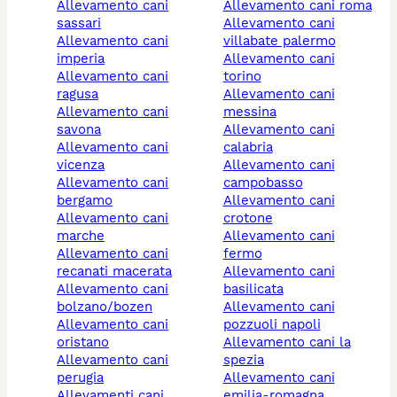
allevamento cani
allevamento cani roma
sassari
allevamento cani
allevamento cani
villabate palermo
imperia
allevamento cani
allevamento cani
torino
ragusa
allevamento cani
allevamento cani
messina
savona
allevamento cani
allevamento cani
calabria
vicenza
allevamento cani
allevamento cani
campobasso
bergamo
allevamento cani
allevamento cani
crotone
marche
allevamento cani
allevamento cani
fermo
recanati macerata
allevamento cani
allevamento cani
basilicata
bolzano/bozen
allevamento cani
allevamento cani
pozzuoli napoli
oristano
allevamento cani la
allevamento cani
spezia
perugia
allevamento cani
allevamenti cani
emilia-romagna