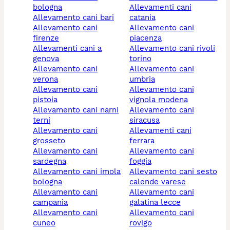
bologna
allevamenti cani
allevamento cani bari
catania
allevamento cani
allevamento cani
firenze
piacenza
allevamenti cani a
allevamento cani rivoli
genova
torino
allevamento cani
allevamento cani
verona
umbria
allevamento cani
allevamento cani
pistoia
vignola modena
allevamento cani narni
allevamento cani
terni
siracusa
allevamento cani
allevamenti cani
grosseto
ferrara
allevamento cani
allevamento cani
sardegna
foggia
allevamento cani imola
allevamento cani sesto
bologna
calende varese
allevamento cani
allevamento cani
campania
galatina lecce
allevamento cani
allevamento cani
cuneo
rovigo