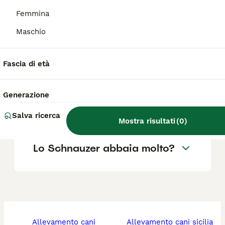
displasia dell'anca, parvovirosi canina,
problemi alla vista e ipotiroidismo.
Femmina
Maschio
Lo Schnauzer è un cane
poliziotto adatto?
Fascia di età
Generazione
Quanto costa un cucciolo di
Schnauzer?
Salva ricerca
Mostra risultati
(
0
)
Lo Schnauzer abbaia molto?
allevamento cani
allevamento cani sicilia