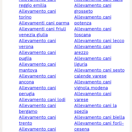
reggio emilia
allevamento cani
allevamento cani
grosseto
torino
allevamento cani
allevamenti cani parma
potenza
allevamenti cani friuli
allevamento cani
venezia giulia
toscana
allevamento cani
allevamento cani lecco
verona
allevamento cani
allevamento cani
arezzo
puglia
allevamento cani
allevamento cani
liguria
mantova
allevamento cani sesto
allevamento cani
calende varese
ancona
allevamento cani
allevamento cani
vignola modena
perugia
allevamento cani
allevamento cani lodi
varese
allevamento cani
allevamento cani la
bergamo
spezia
allevamento cani
allevamento cani biella
trento
allevamento cani forlì-
allevamento cani
cesena