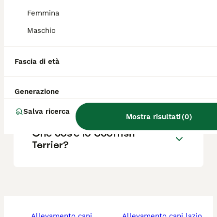
Morandi (BO) e in altre province.
Femmina
Maschio
Quanto costa un cucciolo di
terrier?
Fascia di età
Qual è il carattere dello
Generazione
Scottish Terrier?
Salva ricerca
Mostra risultati
(
0
)
Che cos'è lo Scottish
Terrier?
allevamento cani
allevamento cani lazio