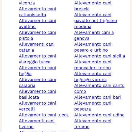
vicenza
allevamento cani
allevamento cani
brescia
caltanissetta
allevamento cani
allevamento cani
pavullo nel frignano
avellino
modena
allevamento cani
allevamenti cani a
pistoia
genova
allevamenti cani
allevamento cani
catania
pesaro e urbino
allevamento cani
allevamento cani sicilia
viareggio lucca
allevamento cani
allevamento cani
moncalieri torino
foggia
allevamento cani
allevamento cani
legnago verona
calabria
allevamento cani cantù
allevamento cani
como
basilicata
allevamento cani bari
allevamento cani
allevamento cani
vercelli
pescara
allevamento cani lucca
allevamento cani udine
allevamenti cani
allevamento cani
livorno
teramo