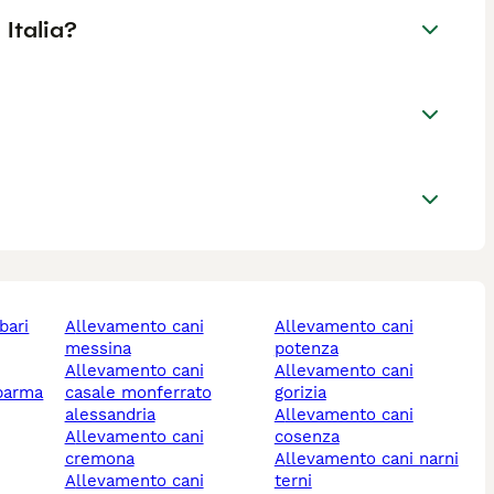
 Italia?
bari
allevamento cani
allevamento cani
messina
potenza
allevamento cani
allevamento cani
 parma
casale monferrato
gorizia
alessandria
allevamento cani
allevamento cani
cosenza
cremona
allevamento cani narni
allevamento cani
terni