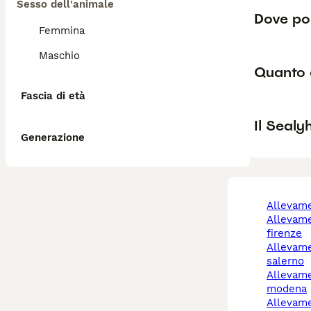
Sesso dell'animale
Dove pos
Femmina
Maschio
Quanto 
Fascia di età
Il Sealy
Generazione
allevam
allevamento cani
firenze
allevamento cani
salerno
allevamento cani
modena
allevamento cani