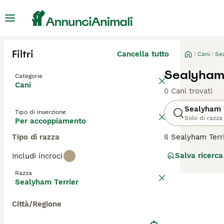
Filtri
Cancella tutto
Cani
Se
Sealyham 
Categorie
Cani
0 Cani trovati
Sealyham 
Tipo di inserzione
Solo di razza
Per accoppiamento
Tipo di razza
Il Sealyham Terr
distingue per il
Salva ricerca
Includi incroci
volto. Il Sealyh
dimensioni ridot
Razza
Nonostante la su
Sealyham Terrier
richiedendo eser
Città/Regione
Per scoprire se i