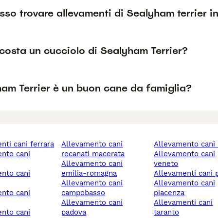
so trovare allevamenti di Sealyham terrier in
costa un cucciolo di Sealyham Terrier?
ham Terrier è un buon cane da famiglia?
enti cani ferrara
allevamento cani
allevamento cani 
recanati macerata
allevamento cani
allevamento cani
veneto
emilia-romagna
allevamenti cani
allevamento cani
allevamento cani
campobasso
piacenza
allevamento cani
allevamenti cani
padova
taranto