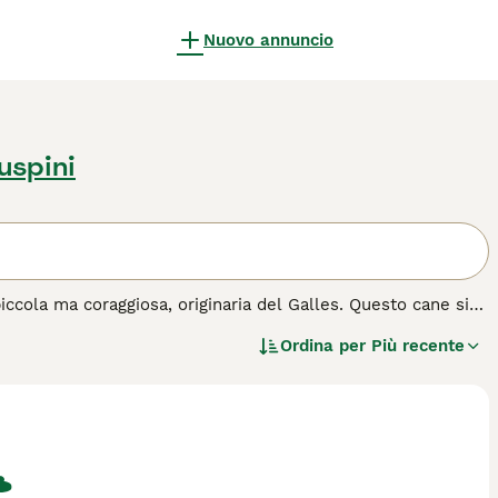
Nuovo annuncio
uspini
iccola ma coraggiosa, originaria del Galles. Questo cane si
con caratteristiche barba e baffi che ne definiscono il
Ordina per
Più recente
e di parassiti, mostrando grande coraggio nonostante le sue
ramento equilibrato, il suo spirito giocoso e la sua lealtà.
glia umana e si adatta bene alla vita domestica,
forte ma affettuoso.
cquisto per questa razza.