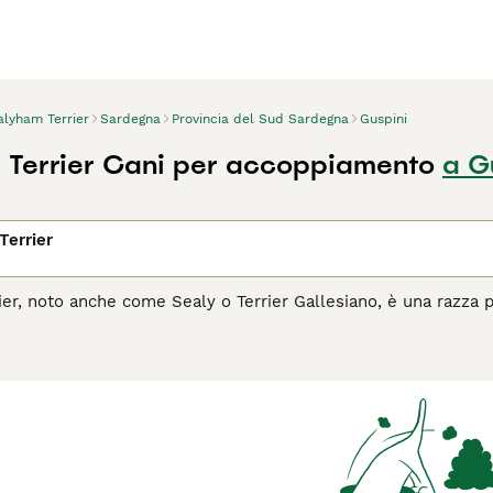
alyham Terrier
Sardegna
Provincia del Sud Sardegna
Guspini
Terrier Cani per accoppiamento
a G
Terrier
ier, noto anche come Sealy o Terrier Gallesiano, è una razza p
 suo manto bianco denso e per la sua espressione determinata, 
am Terrier è stato apprezzato per secoli come abile cacciator
te. Oggi, è un amato compagno familiare, noto per il suo tempe
a natura indipendente, adora passare il tempo con la sua fami
cizio moderato. È ideale per chi cerca un cane dal carattere 
l Sealyham Terrier è il cane giusto per te, leggi la guida all'a