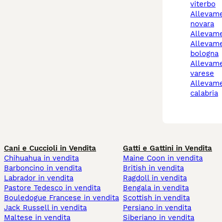
viterbo
allevamento cani
novara
allevam
allevamento cani
bologna
allevamento cani
varese
allevamento cani
calabria
Cani e Cuccioli in Vendita
Gatti e Gattini in Vendita
Chihuahua in vendita
Maine Coon in vendita
Barboncino in vendita
British in vendita
Labrador in vendita
Ragdoll in vendita
Pastore Tedesco in vendita
Bengala in vendita
Bouledogue Francese in vendita
Scottish in vendita
Jack Russell in vendita
Persiano in vendita
Maltese in vendita
Siberiano in vendita