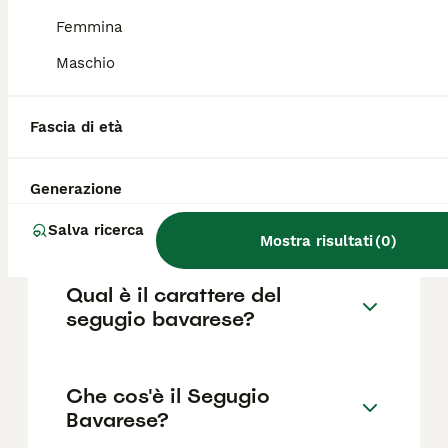
per razze come il Beagle o il Dachsbracke
con pedigree.
Femmina
Maschio
Quanto costa un Segugio
Bavarese di montagna?
Fascia di età
Generazione
Qual è la vita media di un
segugio bavarese?
Salva ricerca
Mostra risultati
(
0
)
Qual è il carattere del
segugio bavarese?
Che cos'è il Segugio
Bavarese?