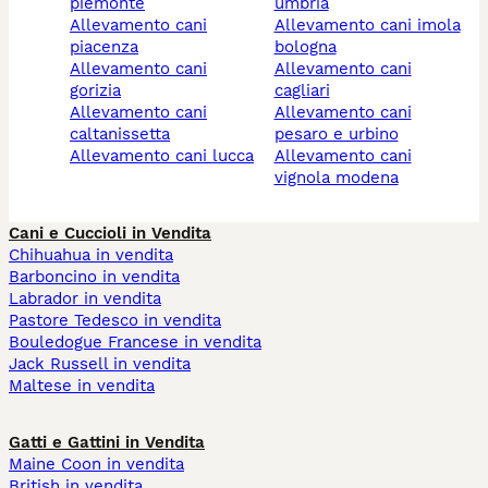
piemonte
umbria
allevamento cani
allevamento cani imola
piacenza
bologna
allevamento cani
allevamento cani
gorizia
cagliari
allevamento cani
allevamento cani
caltanissetta
pesaro e urbino
allevamento cani lucca
allevamento cani
vignola modena
Cani e Cuccioli in Vendita
Chihuahua in vendita
Barboncino in vendita
Labrador in vendita
Pastore Tedesco in vendita
Bouledogue Francese in vendita
Jack Russell in vendita
Maltese in vendita
Gatti e Gattini in Vendita
Maine Coon in vendita
British in vendita