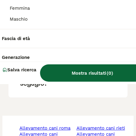
Femmina
Quanto costa un cucciolo di
Maschio
segugio?
Fascia di età
Qual è la migliore razza di
cane segugio?
Generazione
Salva ricerca
Mostra risultati
(
0
)
Quali sono i difetti di un
segugio?
allevamento cani roma
allevamento cani rieti
allevamento cani
allevamento cani