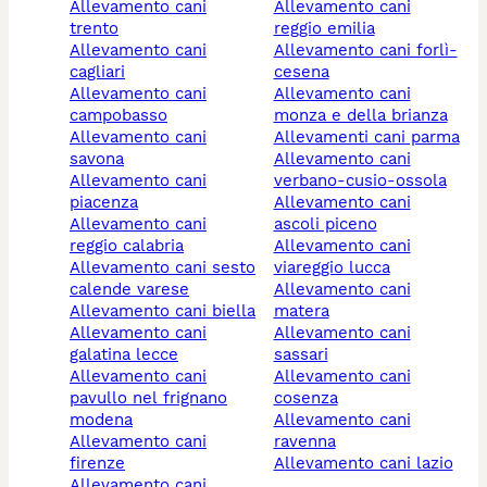
allevamento cani
allevamento cani
trento
reggio emilia
allevamento cani
allevamento cani forlì-
cagliari
cesena
allevamento cani
allevamento cani
campobasso
monza e della brianza
allevamento cani
allevamenti cani parma
savona
allevamento cani
allevamento cani
verbano-cusio-ossola
piacenza
allevamento cani
allevamento cani
ascoli piceno
reggio calabria
allevamento cani
allevamento cani sesto
viareggio lucca
calende varese
allevamento cani
allevamento cani biella
matera
allevamento cani
allevamento cani
galatina lecce
sassari
allevamento cani
allevamento cani
pavullo nel frignano
cosenza
modena
allevamento cani
allevamento cani
ravenna
firenze
allevamento cani lazio
allevamento cani