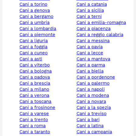
cani a torino
cani a catania
cani a genova
cani a sicilia
cani a bergamo
cani a terni
cani a umbria
cani a emilia-romagna
cani a lombardia
cani a piacenza
cani a piemonte
cani a reggio calabria
cani a liguria
cani a messina
cani a foggia
cani a pavia
cani a cuneo
cani a lecce
cani a asti
cani a mantova
cani a viterbo
cani a parma
cani a bologna
cani a biella
cani a padova
cani a pordenone
cani a brescia
cani a palermo
cani a milano
cani a napoli
cani a verona
cani a modena
cani a toscana
cani a novara
cani a frosinone
cani a la spezia
cani a varese
cani a treviso
cani a trento
cani a bari
cani a roma
cani a latina
cani a taranto
cani a campania