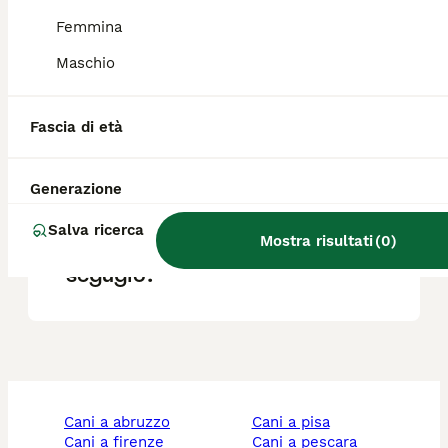
Femmina
Quanto costa un cucciolo di
Maschio
segugio?
Fascia di età
Qual è la migliore razza di
cane segugio?
Generazione
Salva ricerca
Mostra risultati
(
0
)
Quali sono i difetti di un
segugio?
cani a abruzzo
cani a pisa
cani a firenze
cani a pescara