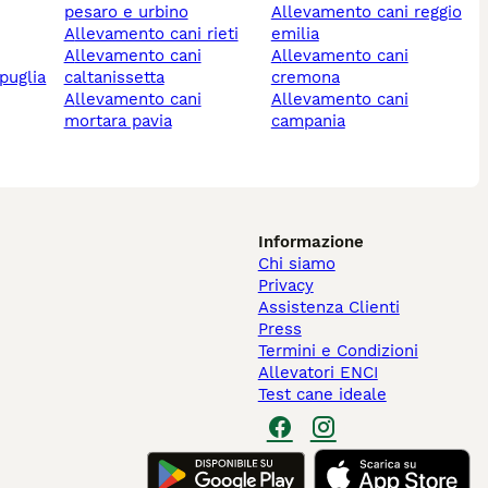
pesaro e urbino
allevamento cani reggio
allevamento cani rieti
emilia
allevamento cani
allevamento cani
puglia
caltanissetta
cremona
allevamento cani
allevamento cani
mortara pavia
campania
Informazione
Chi siamo
Privacy
Assistenza Clienti
Press
Termini e Condizioni
Allevatori ENCI
Test cane ideale