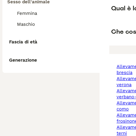
Sesso dell'animale
Qual è 
Femmina
Maschio
Che cos
Fascia di età
Generazione
allevamento cani
brescia
allevamento cani
verona
allevamento cani
verbano-
allevamento cani cantù
como
allevamento cani alatri
frosinon
allevamento cani narni
terni