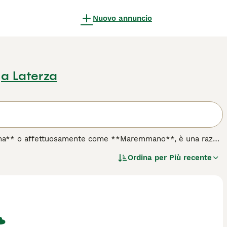
Nuovo annuncio
a Laterza
ma** o affettuosamente come **Maremmano**, è una razza
 italiano è stato selezionato per la caccia al cinghiale e
Ordina per
Più recente
, il Segugio Maremmano presenta un mantello corto, fitto e
atletico è ideale per affrontare terreni impervi, mentre le
za. Dal punto di vista caratteriale, questo segugio è
ltà. È adatto a chi ama uno stile di vita attivo, poiché
indicato per vivere in appartamento a causa del suo alto
famiglie con ampi spazi esterni, che possano accogliere un