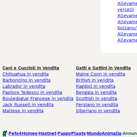
allevamento cani
vercelli
allevam
allevamento cani
bolzano
allevam
allevam
Cani e Cuccioli in Vendita
Gatti e Gattini in Vendita
Chihuahua in vendita
Maine Coon in vendita
Barboncino in vendita
British in vendita
Labrador in vendita
Ragdoll in vendita
Pastore Tedesco in vendita
Bengala in vendita
Bouledogue Francese in vendita
Scottish in vendita
Jack Russell in vendita
Persiano in vendita
Maltese in vendita
Siberiano in vendita
Pets4Homes
Hastnet
PuppyPlaats
MundoAnimalia
Annun