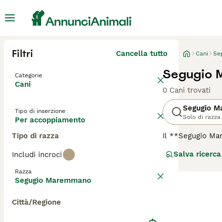
Filtri
Cancella tutto
Cani
Se
Segugio 
Categorie
Cani
0 Cani trovati
Segugio 
Tipo di inserzione
Solo di razza
Per accoppiamento
Tipo di razza
Il **Segugio M
canina originari
Salva ricerca
Includi incroci
alla lepre, dota
ruvido, solitamen
Razza
orecchie lunghe e
Segugio Maremmano
intelligente, ind
necessita di lun
Città/Regione
bisogno di movim
cane energico e d