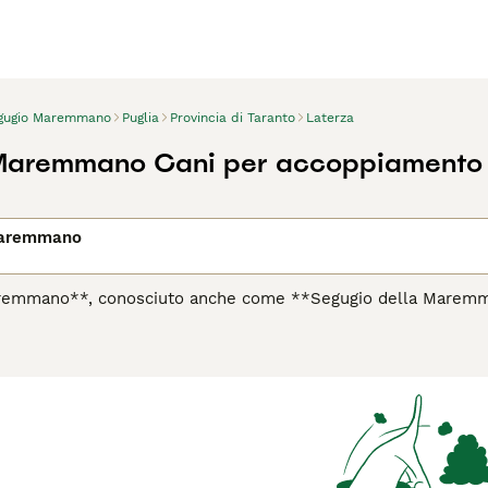
gugio Maremmano
Puglia
Provincia di Taranto
Laterza
Maremmano Cani per accoppiamento
Maremmano
aremmano**, conosciuto anche come **Segugio della Marem
a della regione della Maremma in Toscana. Questo antico segugio
to di un eccellente fiuto e grande resistenza. Di taglia media
te color fulvo, nero e focato o talvolta tigrato. Il suo corpo 
 pendenti e la coda a sciabola sono tratti distintivi della raz
ipendente e molto legato alla famiglia, mostrando affetto e lea
ghe passeggiate quotidiane e stimoli mentali costanti. Non è 
ento. Il **Maremmano** è perfetto per cacciatori esperti o 
edito ai suoi istinti naturali di segugio.