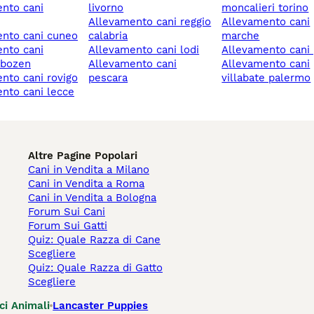
livorno
moncalieri torino
allevamento cani reggio
allevamento cani
ento cani cuneo
calabria
marche
allevamento cani lodi
allevamento cani 
/bozen
allevamento cani
allevamento cani
ento cani rovigo
pescara
villabate palermo
ento cani lecce
Altre Pagine Popolari
Cani in Vendita a Milano
Cani in Vendita a Roma
Cani in Vendita a Bologna
Forum Sui Cani
Forum Sui Gatti
Quiz: Quale Razza di Cane
Scegliere
Quiz: Quale Razza di Gatto
Scegliere
ci Animali
Lancaster Puppies