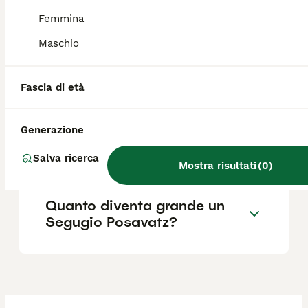
pedigree.
Femmina
Maschio
Quali sono le caratteristiche
del cane da cinghiale
Posavatz?
Fascia di età
Generazione
Qual è il carattere del
segugio Posavatz?
Salva ricerca
Mostra risultati
(
0
)
Quanto diventa grande un
Segugio Posavatz?