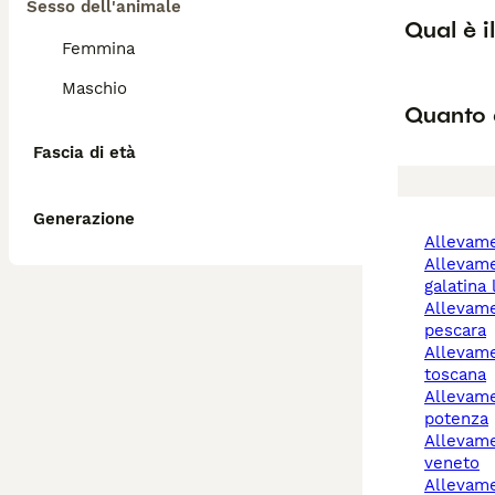
Sesso dell'animale
Qual è i
Femmina
Maschio
Quanto 
Fascia di età
Generazione
allevam
allevamento cani
galatina
allevamento cani
pescara
allevamento cani
toscana
allevamento cani
potenza
allevamento cani
veneto
allevam