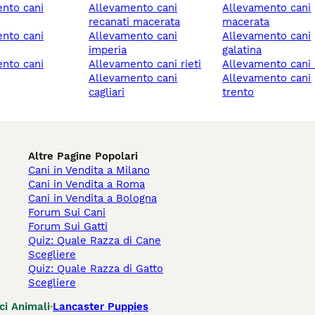
allevamento cani
allevamento cani
recanati macerata
macerata
allevamento cani
allevamento cani
imperia
galatina
allevamento cani rieti
allevamento cani
allevamento cani
allevamento cani
cagliari
trento
Altre Pagine Popolari
Cani in Vendita a Milano
Cani in Vendita a Roma
Cani in Vendita a Bologna
Forum Sui Cani
Forum Sui Gatti
Quiz: Quale Razza di Cane
Scegliere
Quiz: Quale Razza di Gatto
Scegliere
ci Animali
Lancaster Puppies