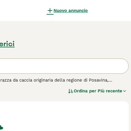
Nuovo annuncio
erici
zza da caccia originaria della regione di Posavina,
esenta un mantello di colore fulvo, medio-massiccio, con
Ordina per
Più recente
o Posavatz** è caratterizzato da un temperamento leale,
cili. Tra i nomi italiani comuni per questa razza, troviamo
 "Fiuto" e "Vento" sottolineano le sue qualità di fiuto e
 richiedendo una cura attenta e tanto esercizio per soddisfare
 un buon compagno domestico, purché venga stimolato