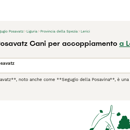
gugio Posavatz
Liguria
Provincia della Spezia
Lerici
Posavatz Cani per accoppiamento
a L
osavatz
avatz**, noto anche come **Segugio della Posavina**, è una ra
Italia per le sue eccezionali abilità olfattive. Questo cane pr
e pendenti che lo aiutano nella ricerca di prede. Il **Segugi
lto vigoroso, che lo rende ideale per la caccia in terreni diffi
" che richiamano il colore del suo mantello, mentre nomi come
 segugio si adatta bene a famiglie attive o cacciatori esperti,
à fisiche e mentali. La sua natura affettuosa lo rende anche