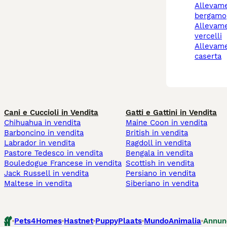
allevamento cani
bergamo
allevamento cani
vercelli
allevamento cani
caserta
Cani e Cuccioli in Vendita
Gatti e Gattini in Vendita
Chihuahua in vendita
Maine Coon in vendita
Barboncino in vendita
British in vendita
Labrador in vendita
Ragdoll in vendita
Pastore Tedesco in vendita
Bengala in vendita
Bouledogue Francese in vendita
Scottish in vendita
Jack Russell in vendita
Persiano in vendita
Maltese in vendita
Siberiano in vendita
Pets4Homes
Hastnet
PuppyPlaats
MundoAnimalia
Annun