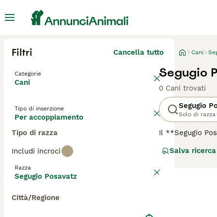
Filtri
Cancella tutto
Cani
Se
Segugio 
Categorie
Cani
0 Cani trovati
Segugio P
Tipo di inserzione
Solo di razza
Per accoppiamento
Tipo di razza
Il **Segugio Pos
riconosciuta in 
Salva ricerca
Includi incroci
orecchie lunghe 
intelligente e mo
Razza
"Fulvo" e "Rosso
Segugio Posavatz
velocità. Questo
le sue necessit
Città/Regione
adeguatamente.