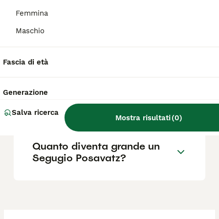
pedigree.
Femmina
Maschio
Quali sono le caratteristiche
del cane da cinghiale
Posavatz?
Fascia di età
Generazione
Qual è il carattere del
segugio Posavatz?
Salva ricerca
Mostra risultati
(
0
)
Quanto diventa grande un
Segugio Posavatz?