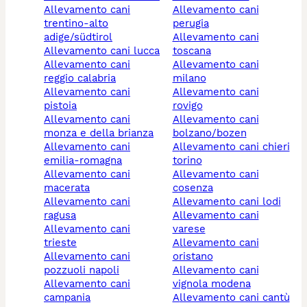
allevamento cani
allevamento cani
trentino-alto
perugia
adige/südtirol
allevamento cani
allevamento cani lucca
toscana
allevamento cani
allevamento cani
reggio calabria
milano
allevamento cani
allevamento cani
pistoia
rovigo
allevamento cani
allevamento cani
monza e della brianza
bolzano/bozen
allevamento cani
allevamento cani chieri
emilia-romagna
torino
allevamento cani
allevamento cani
macerata
cosenza
allevamento cani
allevamento cani lodi
ragusa
allevamento cani
allevamento cani
varese
trieste
allevamento cani
allevamento cani
oristano
pozzuoli napoli
allevamento cani
allevamento cani
vignola modena
campania
allevamento cani cantù