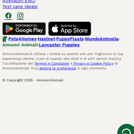
Allevatori ENCI
Test cane ideale
Pets4Homes
Hastnet
PuppyPlaats
MundoAnimalia
Annunci Animali
Lancaster Puppies
AnnunciAnimali.it utilizza i cookie su questo sito per migliorare la tua
esperienza utente. L'uso di questo sito Web e di altri servizi implica
l'accettazione dei
Termini e Condizioni
e
Privacy e Cookie Policy
di
AnnunciAnimali. Puoi
gestire le preferenze
in ogni momento.
© Copyright
2026
-
AnnunciAnimali