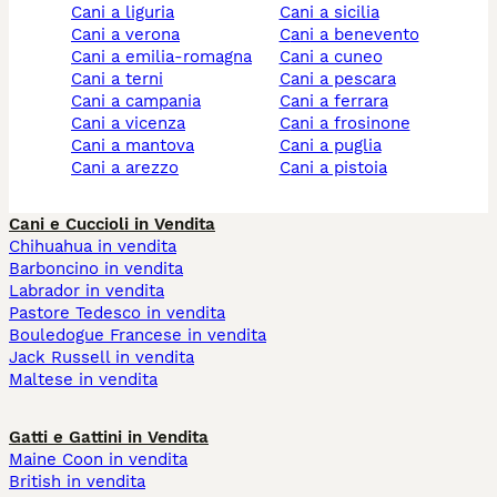
cani a liguria
cani a sicilia
cani a verona
cani a benevento
cani a emilia-romagna
cani a cuneo
cani a terni
cani a pescara
cani a campania
cani a ferrara
cani a vicenza
cani a frosinone
cani a mantova
cani a puglia
cani a arezzo
cani a pistoia
Cani e Cuccioli in Vendita
Chihuahua in vendita
Barboncino in vendita
Labrador in vendita
Pastore Tedesco in vendita
Bouledogue Francese in vendita
Jack Russell in vendita
Maltese in vendita
Gatti e Gattini in Vendita
Maine Coon in vendita
British in vendita