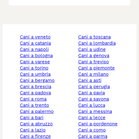
cani a veneto
cani a toscana
cani a catania
cani a lombardia
cani a napoli
cani a udine
cani a bologna
cani a genova
cani a varese
cani a treviso
cani a torino
cani a piemonte
cani a umbria
cani a milano
cani a bergamo
cani a asti
cani a brescia
cani a perugia
cani a padova
cani a pavia
cani a roma
cani a savona
cani a trento
cani a lucca
cani a palermo
cani a messina
cani a bari
cani a lecce
cani a abruzzo
cani a pordenone
cani a lazio
cani a como
cani a firenze
cani a parma