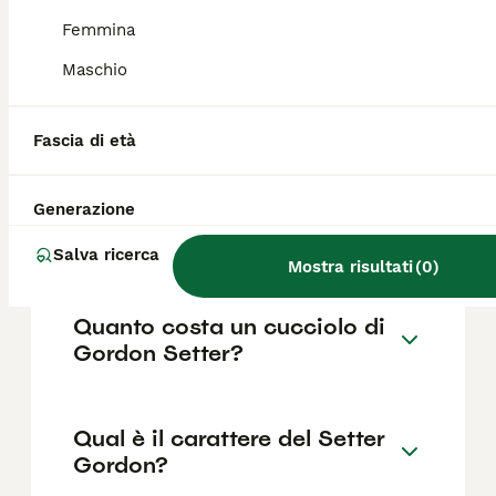
è importante sottoporre gli esemplari a
visita oculistica e valutazione della displasia.
Femmina
Maschio
Dove posso trovare
allevamenti di Setter Gordon
Fascia di età
in Italia?
Generazione
Il setter soffre la solitudine?
Salva ricerca
Mostra risultati
(
0
)
Quanto costa un cucciolo di
Gordon Setter?
Qual è il carattere del Setter
Gordon?