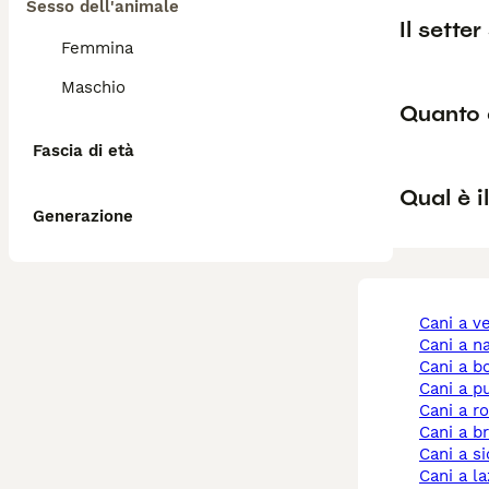
Sesso dell'animale
Il setter
Femmina
Maschio
Quanto 
Fascia di età
Qual è i
Generazione
cani a 
cani a n
cani a 
cani a p
cani a 
cani a b
cani a si
cani a l