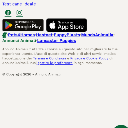
Test cane ideale
Pets4Homes
Hastnet
PuppyPlaats
MundoAnimalia
Annunci Animali
Lancaster Puppies
AnnunciAnimali.it utilizza i cookie su questo sito per migliorare la tua
esperienza utente. L'uso di questo sito Web e di altri servizi implica
l'accettazione dei
Termini e Condizioni
e
Privacy e Cookie Policy
di
AnnunciAnimali. Puoi
gestire le preferenze
in ogni momento.
© Copyright
2026
-
AnnunciAnimali