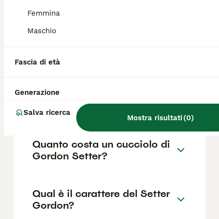
è importante sottoporre gli esemplari a
visita oculistica e valutazione della displasia.
Femmina
Maschio
Dove posso trovare
allevamenti di Setter Gordon
Fascia di età
in Italia?
Generazione
Il setter soffre la solitudine?
Salva ricerca
Mostra risultati
(
0
)
Quanto costa un cucciolo di
Gordon Setter?
Qual è il carattere del Setter
Gordon?