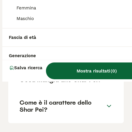
come il pedigree, la reputazione
dell'allevatore e la posizione.
Femmina
Maschio
Quali sono i pregi e i difetti
dello Shar Pei?
Fascia di età
Generazione
Quanto vivono gli Shar Pei?
Salva ricerca
Mostra risultati
(
0
)
Cosa mangia uno Shar Pei?
Come è il carattere dello
Shar Pei?