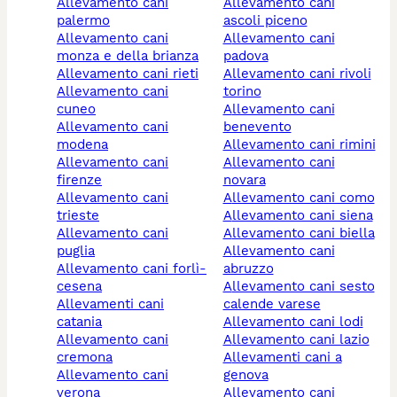
allevamento cani
allevamento cani
palermo
ascoli piceno
allevamento cani
allevamento cani
monza e della brianza
padova
allevamento cani rieti
allevamento cani rivoli
allevamento cani
torino
cuneo
allevamento cani
allevamento cani
benevento
modena
allevamento cani rimini
allevamento cani
allevamento cani
firenze
novara
allevamento cani
allevamento cani como
trieste
allevamento cani siena
allevamento cani
allevamento cani biella
puglia
allevamento cani
allevamento cani forlì-
abruzzo
cesena
allevamento cani sesto
allevamenti cani
calende varese
catania
allevamento cani lodi
allevamento cani
allevamento cani lazio
cremona
allevamenti cani a
allevamento cani
genova
verona
allevamento cani