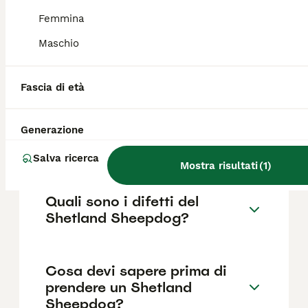
reputazione dell'allevatore e la posizione.
Femmina
Maschio
Quanto dura la vita di un
Shetland Sheepdog?
Fascia di età
Qual è il carattere del
Generazione
Shetland Sheepdog?
Salva ricerca
Mostra risultati
(
1
)
Quali sono i difetti del
Shetland Sheepdog?
Cosa devi sapere prima di
prendere un Shetland
Sheepdog?