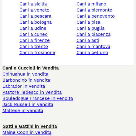
cani a sicilia
cani a milano
cani a veneto
cani a piemonte
cani a pescara
cani a benevento
cani a bologna
cani a pisa
cani a udine
cani a puglia
cani a cuneo
cani a piacenza
cani a firenze
cani a asti
cani a trento
cani a mantova
cani a frosinone
cani a belluno
Cani e Cuccioli in Vendita
Chihuahua in vendita
Barboncino in vendita
Labrador in vendita
Pastore Tedesco in vendita
Bouledogue Francese in vendita
Jack Russell in vendita
Maltese in vendita
Gatti e Gattini in Vendita
Maine Coon in vendita