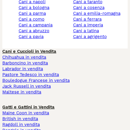
cani a napoli
cani a taranto
cani a bologna
cani a cosenza
cani a parma
cani a emilia-romagna
cani a como
cani a ferrara
cani a campania
cani a imperia
cani a abruzzo
cani a latina
cani a pavia
cani a agrigento
Cani e Cuccioli in Vendita
Chihuahua in vendita
Barboncino in vendita
Labrador in vendita
Pastore Tedesco in vendita
Bouledogue Francese in vendita
Jack Russell in vendita
Maltese in vendita
Gatti e Gattini in Vendita
Maine Coon in vendita
British in vendita
Ragdoll in vendita