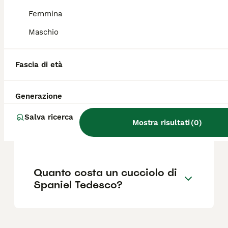
abbastanza testardo. Per renderlo incline
all'obbedienza è consigliabile iniziare
Femmina
l'educazione e l'addestramento fin da
Maschio
cucciolo.
Fascia di età
Cosa significa spaniel nei
cani?
Generazione
Salva ricerca
Quali sono i difetti del cane
Mostra risultati
(
0
)
Pastore Tedesco?
Quanto costa un cucciolo di
Spaniel Tedesco?