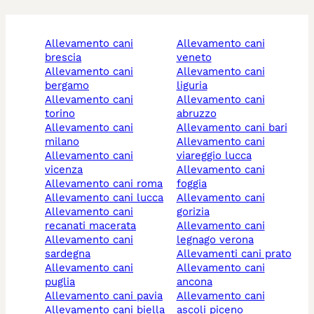
allevamento cani
allevamento cani
brescia
veneto
allevamento cani
allevamento cani
bergamo
liguria
allevamento cani
allevamento cani
torino
abruzzo
allevamento cani
allevamento cani bari
milano
allevamento cani
allevamento cani
viareggio lucca
vicenza
allevamento cani
allevamento cani roma
foggia
allevamento cani lucca
allevamento cani
allevamento cani
gorizia
recanati macerata
allevamento cani
allevamento cani
legnago verona
sardegna
allevamenti cani prato
allevamento cani
allevamento cani
puglia
ancona
allevamento cani pavia
allevamento cani
allevamento cani biella
ascoli piceno