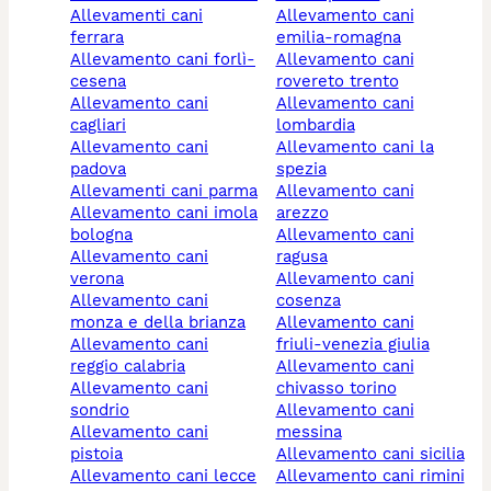
allevamenti cani
allevamento cani
ferrara
emilia-romagna
allevamento cani forlì-
allevamento cani
cesena
rovereto trento
allevamento cani
allevamento cani
cagliari
lombardia
allevamento cani
allevamento cani la
padova
spezia
allevamenti cani parma
allevamento cani
allevamento cani imola
arezzo
bologna
allevamento cani
allevamento cani
ragusa
verona
allevamento cani
allevamento cani
cosenza
monza e della brianza
allevamento cani
allevamento cani
friuli-venezia giulia
reggio calabria
allevamento cani
allevamento cani
chivasso torino
sondrio
allevamento cani
allevamento cani
messina
pistoia
allevamento cani sicilia
allevamento cani lecce
allevamento cani rimini