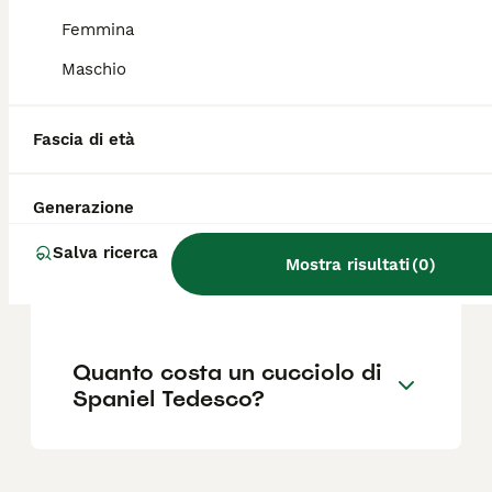
abbastanza testardo. Per renderlo incline
all'obbedienza è consigliabile iniziare
Femmina
l'educazione e l'addestramento fin da
Maschio
cucciolo.
Fascia di età
Cosa significa spaniel nei
cani?
Generazione
Salva ricerca
Quali sono i difetti del cane
Mostra risultati
(
0
)
Pastore Tedesco?
Quanto costa un cucciolo di
Spaniel Tedesco?