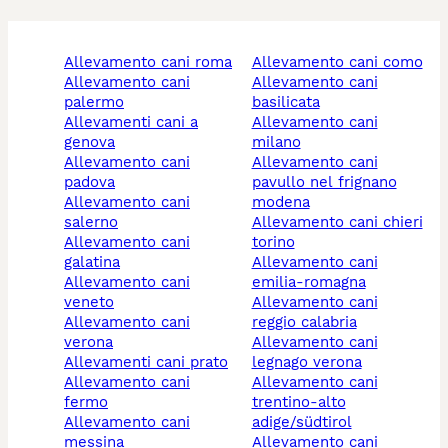
allevamento cani roma
allevamento cani como
allevamento cani
allevamento cani
palermo
basilicata
allevamenti cani a
allevamento cani
genova
milano
allevamento cani
allevamento cani
padova
pavullo nel frignano
allevamento cani
modena
salerno
allevamento cani chieri
allevamento cani
torino
galatina
allevamento cani
allevamento cani
emilia-romagna
veneto
allevamento cani
allevamento cani
reggio calabria
verona
allevamento cani
allevamenti cani prato
legnago verona
allevamento cani
allevamento cani
fermo
trentino-alto
allevamento cani
adige/südtirol
messina
allevamento cani