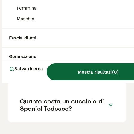
abbastanza testardo. Per renderlo incline
all'obbedienza è consigliabile iniziare
Femmina
l'educazione e l'addestramento fin da
Maschio
cucciolo.
Fascia di età
Cosa significa spaniel nei
cani?
Generazione
Salva ricerca
Quali sono i difetti del cane
Mostra risultati
(
0
)
Pastore Tedesco?
Quanto costa un cucciolo di
Spaniel Tedesco?