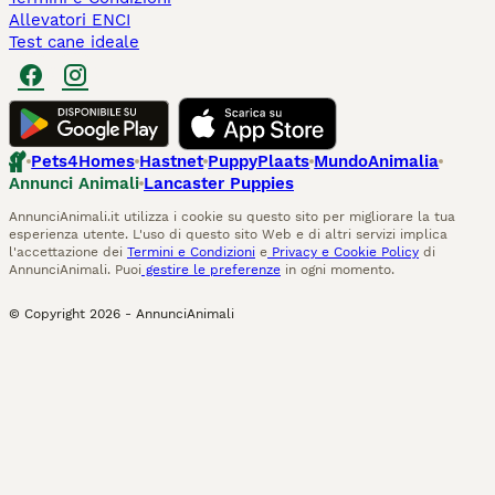
Allevatori ENCI
Test cane ideale
Pets4Homes
Hastnet
PuppyPlaats
MundoAnimalia
Annunci Animali
Lancaster Puppies
AnnunciAnimali.it utilizza i cookie su questo sito per migliorare la tua
esperienza utente. L'uso di questo sito Web e di altri servizi implica
l'accettazione dei
Termini e Condizioni
e
Privacy e Cookie Policy
di
AnnunciAnimali. Puoi
gestire le preferenze
in ogni momento.
© Copyright
2026
-
AnnunciAnimali