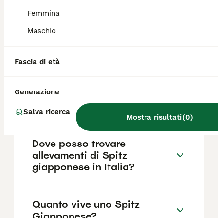
necessarie spazzolature più frequenti per
evitare nodi e accumuli di pelo.
Femmina
Maschio
Che differenza c'è tra Spitz e
Pomerania?
Fascia di età
Generazione
Che carattere ha lo Spitz
Giapponese?
Salva ricerca
Mostra risultati
(
0
)
Dove posso trovare
allevamenti di Spitz
giapponese in Italia?
Quanto vive uno Spitz
Giapponese?