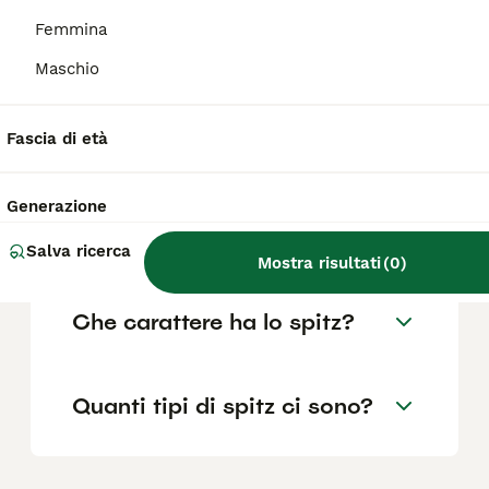
come il pedigree, la reputazione
dell'allevatore e la posizione.
Femmina
Maschio
Che differenza c'è tra uno
spitz e un Pomerania?
Fascia di età
Generazione
Quanti anni vive un cane
spitz?
Salva ricerca
Mostra risultati
(
0
)
Che carattere ha lo spitz?
Quanti tipi di spitz ci sono?