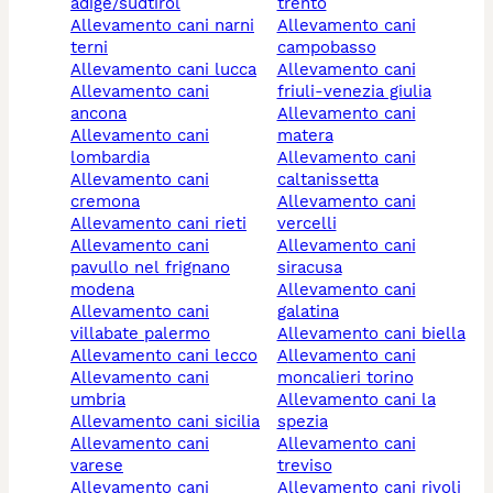
adige/südtirol
trento
allevamento cani narni
allevamento cani
terni
campobasso
allevamento cani lucca
allevamento cani
allevamento cani
friuli-venezia giulia
ancona
allevamento cani
allevamento cani
matera
lombardia
allevamento cani
allevamento cani
caltanissetta
cremona
allevamento cani
allevamento cani rieti
vercelli
allevamento cani
allevamento cani
pavullo nel frignano
siracusa
modena
allevamento cani
allevamento cani
galatina
villabate palermo
allevamento cani biella
allevamento cani lecco
allevamento cani
allevamento cani
moncalieri torino
umbria
allevamento cani la
allevamento cani sicilia
spezia
allevamento cani
allevamento cani
varese
treviso
allevamento cani
allevamento cani rivoli