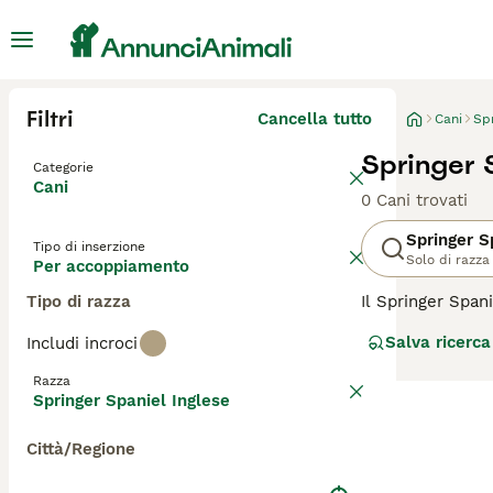
Filtri
Cancella tutto
Cani
Spr
Springer 
Categorie
Cani
0 Cani trovati
Springer S
Tipo di inserzione
Solo di razza
Per accoppiamento
Tipo di razza
Il Springer Span
eccellente sia 
Salva ricerca
Includi incroci
disponibile in v
capacità di addes
Razza
appassionati di 
Springer Spaniel Inglese
amichevole anche
Città/Regione
Per scoprire se i