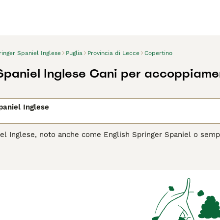
inger Spaniel Inglese
Puglia
Provincia di Lecce
Copertino
Spaniel Inglese Cani per accoppiame
paniel Inglese
iel Inglese, noto anche come English Springer Spaniel o semp
come cane da caccia che come compagno di famiglia. Questo ca
arie colorazioni, come nero o marrone con bianco, spesso con 
tramento, il Springer Spaniel ama l'esercizio fisico e le attivi
sport cinofili. È noto per la sua natura socievole e gioiosa, c
 con gli estranei e altri animali domestici.
l Springer Spaniel Inglese è il cane giusto per te, leggi la gui