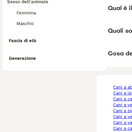
Sesso dell'animale
Qual è i
Femmina
Maschio
Quali so
Fascia di età
Cosa de
Generazione
cani a 
cani a l
cani a c
cani a 
cani a 
cani a 
cani a v
cani a 