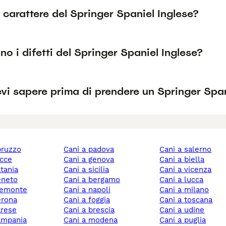
l carattere del Springer Spaniel Inglese?
no i difetti del Springer Spaniel Inglese?
vi sapere prima di prendere un Springer Span
abruzzo
cani a padova
cani a salerno
ecce
cani a genova
cani a biella
atania
cani a sicilia
cani a vicenza
veneto
cani a bergamo
cani a lucca
piemonte
cani a napoli
cani a milano
verona
cani a foggia
cani a toscana
arese
cani a brescia
cani a udine
campania
cani a modena
cani a puglia