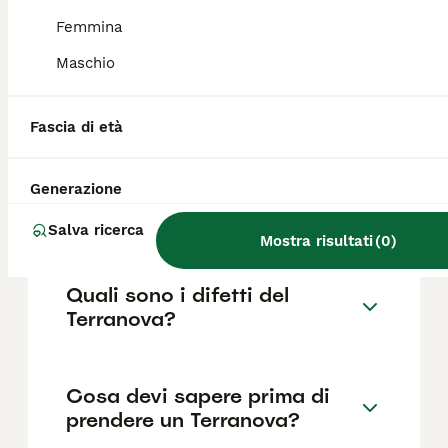
come il pedigree, la reputazione
dell'allevatore e la posizione.
Femmina
Maschio
Quanto dura la vita di un
Terranova?
Fascia di età
Generazione
Qual è il carattere del
Terranova?
Salva ricerca
Mostra risultati
(
0
)
Quali sono i difetti del
Terranova?
Cosa devi sapere prima di
prendere un Terranova?