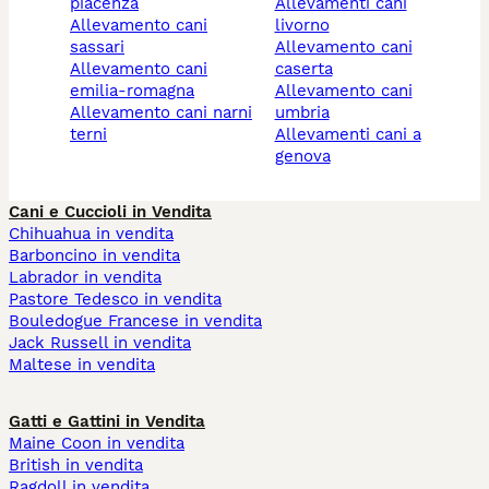
piacenza
allevamenti cani
allevamento cani
livorno
sassari
allevamento cani
allevamento cani
caserta
emilia-romagna
allevamento cani
allevamento cani narni
umbria
terni
allevamenti cani a
genova
Cani e Cuccioli in Vendita
Chihuahua in vendita
Barboncino in vendita
Labrador in vendita
Pastore Tedesco in vendita
Bouledogue Francese in vendita
Jack Russell in vendita
Maltese in vendita
Gatti e Gattini in Vendita
Maine Coon in vendita
British in vendita
Ragdoll in vendita