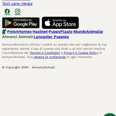
Test cane ideale
Pets4Homes
Hastnet
PuppyPlaats
MundoAnimalia
Annunci Animali
Lancaster Puppies
AnnunciAnimali.it utilizza i cookie su questo sito per migliorare la tua
esperienza utente. L'uso di questo sito Web e di altri servizi implica
l'accettazione dei
Termini e Condizioni
e
Privacy e Cookie Policy
di
AnnunciAnimali. Puoi
gestire le preferenze
in ogni momento.
© Copyright
2026
-
AnnunciAnimali