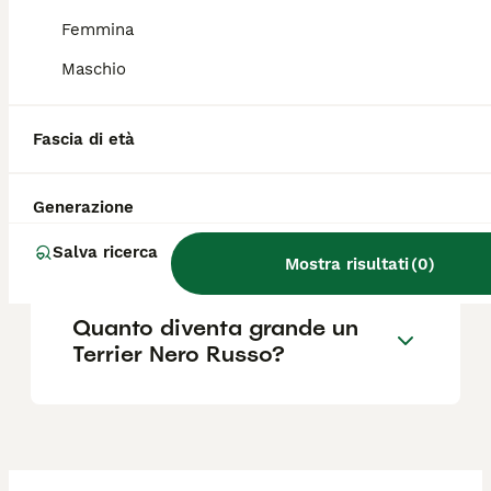
Modena (MO), Cremona (CR), Montegrino
Valtravaglia (VA) e Cortazzone (AT).
Femmina
Maschio
Quanto costa un cucciolo di
Terrier Nero Russo?
Fascia di età
Generazione
Qual è il carattere del Terrier
Nero Russo?
Salva ricerca
Mostra risultati
(
0
)
Quanto diventa grande un
Terrier Nero Russo?