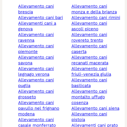
allevamento cani
allevamento cani
brescia
monza e della brianza
allevamento cani bari
allevamento cani rimini
allevamenti cani a
allevamento cani
genova
ascoli piceno
allevamento cani
allevamento cani
ravenna
rovereto trento
allevamento cani
allevamento cani
piemonte
caserta
allevamento cani
allevamento cani
savona
recanati macerata
allevamento cani
allevamento cani
legnago verona
friuli-venezia giulia
allevamento cani
allevamento cani
puglia
basilicata
allevamento cani
allevamento cani
grosseto
montalto uffugo
allevamento cani
cosenza
pavullo nel frignano
allevamento cani siena
modena
allevamento cani
allevamento cani
pistoia
casale monferrato
allevamenti cani prato